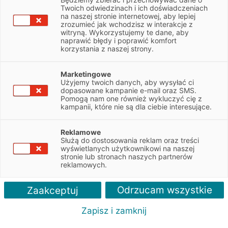
Twoich odwiedzinach i ich doświadczeniach
Lexus - leasing samochodu osobowego
na naszej stronie internetowej, aby lepiej
zrozumieć jak wchodzisz w interakcje z
witryną. Wykorzystujemy te dane, aby
sfinansuj auto marki Lexus - nowe lub używane
naprawić błędy i poprawić komfort
możliwość zmiany wysokości raty w Leasingu Swobodnym
korzystania z naszej strony.
wpłata własna już od 0%
możliwość odliczenia 100% podatku VAT
Marketingowe
Użyjemy twoich danych, aby wysyłać ci
dopasowane kampanie e-mail oraz SMS.
Pomogą nam one również wykluczyć cię z
ZAPYTAJ O LEASING
kampanii, które nie są dla ciebie interesujące.
Reklamowe
Służą do dostosowania reklam oraz treści
we marki
Polecane artykuły
Więcej o leasingu
Kontakt
wyświetlanych użytkownikowi na naszej
stronie lub stronach naszych partnerów
reklamowych.
Odrzucam wszystkie
Zaakceptuj
Co zyskujesz?
Zapisz i zamknij
Z nami zyskujesz więcej niż finansowanie – otrzymujesz
kompleksowe wsparcie.