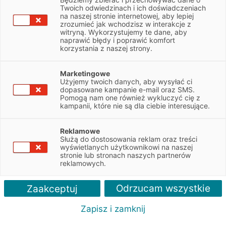
Twoich odwiedzinach i ich doświadczeniach
Nissan - leasing samochodu
na naszej stronie internetowej, aby lepiej
zrozumieć jak wchodzisz w interakcje z
osobowego
witryną. Wykorzystujemy te dane, aby
naprawić błędy i poprawić komfort
finansowanie aut Nissana - nowych i używanych
korzystania z naszej strony.
wsparcie naszych ekspertów na każdym etapie leasingowania
decyzja leasingowa nawet w 24h
Marketingowe
Użyjemy twoich danych, aby wysyłać ci
wpłata własna już od 0%
dopasowane kampanie e-mail oraz SMS.
Pomogą nam one również wykluczyć cię z
kampanii, które nie są dla ciebie interesujące.
ZAPYTAJ O LEASING
Reklamowe
Służą do dostosowania reklam oraz treści
wyświetlanych użytkownikowi na naszej
stronie lub stronach naszych partnerów
we marki
Polecane artykuły
Więcej o leasingu
Kontakt
reklamowych.
Odrzucam wszystkie
Zaakceptuj
Co zyskujesz?
Zapisz i zamknij