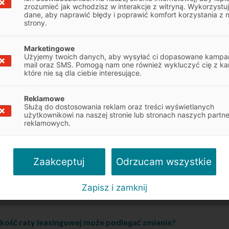
 użytkowanie potrzebnego pojazdu.
zrozumieć jak wchodzisz w interakcje z witryną. Wykorzystu
dane, aby naprawić błędy i poprawić komfort korzystania z 
singowi nie trzeba nagle pozbywać się dużej ilości gotówki z budże
strony.
ego spłaca się miesięczną ratę, której wysokość można dostosowa
ualnej sytuacji finansowej w ramach usługi Leasingu Swobodnego.
Marketingowe
Użyjemy twoich danych, aby wysyłać ci dopasowane kampan
iorca ma wpływ zarówno na długość okresu trwania umowy, jak i
mail oraz SMS. Pomogą nam one również wykluczyć cię z ka
j wpłaty własnej. Sam decyduje o rodzaju leasingu, a tym samym o
które nie są dla ciebie interesujące.
d automatycznie przejdzie na własność jego firmy po uiszczeniu o
nie dobrze może rozpocząć wtedy proces finansowania kolejnego
Reklamowe
Służą do dostosowania reklam oraz treści wyświetlanych
ęki temu zapewni swojemu biznesowi najwyższej jakości flotę poj
użytkownikowi na naszej stronie lub stronach naszych partn
a dużych kosztów.
reklamowych.
dele samochodów marki Skoda można wziąć w leasing?
Odrzucam wszystkie
Zaakceptuj
Zapisz i zamknij
wy jest leasing Skody z zagranicy?
kość raty leasingowej może podlegać zmianie?