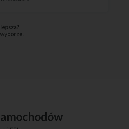
jlepsza?
 wyborze.
i samochodów