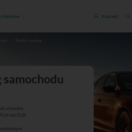
a klientów
Kontakt
wego
Skoda Leasing
ng samochodu
 lub używane
e PLN lub EUR
 Swobodnym