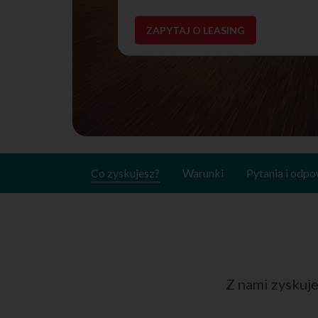
ZAPYTAJ O LEASING
Co zyskujesz?
Warunki
Pytania i odpo
Z nami zyskuj