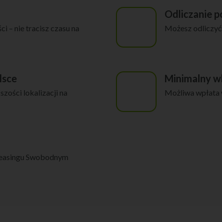
Odliczanie 
i – nie tracisz czasu na
Możesz odliczyć
lsce
Minimalny w
zości lokalizacji na
Możliwa wpłata 
 Leasingu Swobodnym