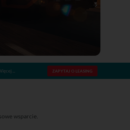
ięcej ...
ZAPYTAJ O LEASING
sowe wsparcie.