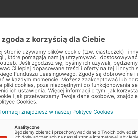
 zgoda z korzyścią dla Ciebie
sz pytania o leasing Sko
j stronie używamy plików cookie (tzw. ciasteczek) i inn
braliśmy odpowiedzi na pytania, które klienci zad
gii, które pomagają nam ją utrzymywać i dostosowywać
otrzeb. Jeśli zgodzisz się, byśmy ich używali, będziemy
najczęściej.
ać Ci lepiej dopasowane treści i oferty na tej i innych 
kiego Funduszu Leasingowego. Zgody są dobrowolne i
ać w każdym momencie. Możesz zaakceptować lub odr
e pliki cookies, poza niezbędnymi do funkcjonowania se
enić ich ustawienia. Więcej informacji o tym, jak korzyst
leasing Skody w EFL się opłaca?
ookie i jak przetwarzamy Twoje dane osobowe, znajdzi
olityce Cookies.
amochodu osobowego w EFL, również marki Skoda, wiąże się z mi
nformacji znajdziesz w naszej Polityce Cookies
i. Nasi specjaliści potrzebują zaledwie doby, aby podjąć decyzję 
u finansowania. Warunki umowy są dopasowywane indywidualnie d
Analityczne
ci firmy. Wszystko po to, aby przedsiębiorca mógł jak najszybcie
Będziemy zbierać i przechowywać dane o Twoich odwiedzin
ich doświadczeniach na naszej stronie internetowej, aby lepie