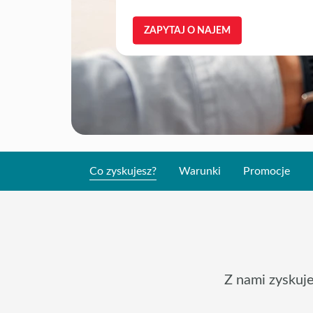
ZAPYTAJ O NAJEM
Co zyskujesz?
Warunki
Promocje
Z nami zyskuj