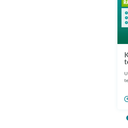
K
t
U
t