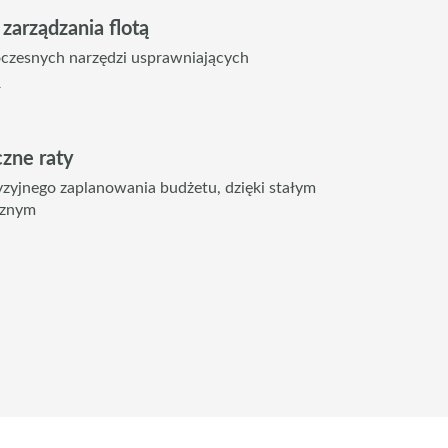
zarządzania flotą
czesnych narzędzi usprawniających
ą
czne raty
zyjnego zaplanowania budżetu, dzięki stałym
cznym