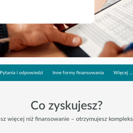
Pytania i odpowiedzi
Inne formy finansowania
Więcej ...
Co zyskujesz?
esz więcej niż finansowanie – otrzymujesz komplek