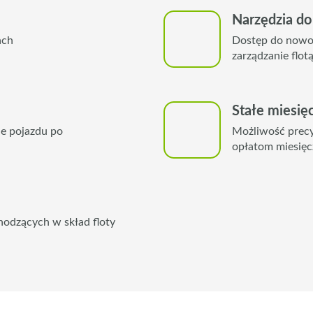
Narzędzia do 
ach
Dostęp do nowo
zarządzanie flot
Stałe miesię
ie pojazdu po
Możliwość precy
opłatom miesię
hodzących w skład floty