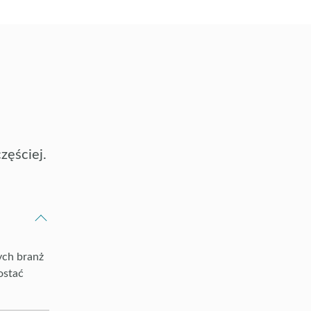
zęściej.
ych branż
ostać