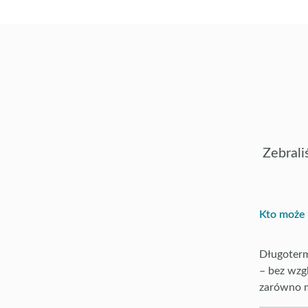
Zebrali
Kto może 
Długoterm
– bez wzg
zarówno m