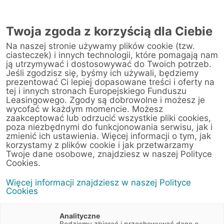
Twoja zgoda z korzyścią dla Ciebie
Na naszej stronie używamy plików cookie (tzw.
ciasteczek) i innych technologii, które pomagają nam
ją utrzymywać i dostosowywać do Twoich potrzeb.
Jeśli zgodzisz się, byśmy ich używali, będziemy
prezentować Ci lepiej dopasowane treści i oferty na
Polityka cookies
tej i innych stronach Europejskiego Funduszu
Leasingowego. Zgody są dobrowolne i możesz je
wycofać w każdym momencie. Możesz
zaakceptować lub odrzucić wszystkie pliki cookies,
poza niezbędnymi do funkcjonowania serwisu, jak i
zmienić ich ustawienia. Więcej informacji o tym, jak
korzystamy z plików cookie i jak przetwarzamy
Twoje dane osobowe, znajdziesz w naszej Polityce
Cookies.
Polityka Cookies serwisów
Więcej informacji znajdziesz w naszej Polityce
internetowych Europejskiego
Cookies
Funduszu Leasingowego
Analityczne
Europejski Fundusz Leasingowy SA z siedzibą we Wrocławiu
Będziemy zbierać i przechowywać dane o