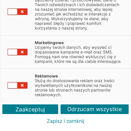
(54-202) przy ul. Legnickiej 48 bud. C-D jest administratorem
Twoich odwiedzinach i ich doświadczeniach
danych. Udostępniając treści w ramach niniejszego serwisu
na naszej stronie internetowej, aby lepiej
(„Serwis”) stosuje pliki cookies tj. pliki stanowiące dane
zrozumieć jak wchodzisz w interakcje z
witryną. Wykorzystujemy te dane, aby
informatyczne, w szczególności pliki tekstowe, które
naprawić błędy i poprawić komfort
przechowywane są w urządzeniu końcowym użytkownika
korzystania z naszej strony.
Serwisu i przeznaczone są do korzystania ze stron
internetowych Serwisu. Zazwyczaj zawierają one nazwę strony
Marketingowe
internetowej, z której pochodzą, czas przechowywania ich na
Użyjemy twoich danych, aby wysyłać ci
urządzeniu końcowym oraz unikalny numer.
dopasowane kampanie e-mail oraz SMS.
Pomogą nam one również wykluczyć cię z
Czym są pliki Cookies?
kampanii, które nie są dla ciebie interesujące.
Cookies (tzw. ciasteczka) są niewielkimi plikami tekstowymi,
Reklamowe
które są tworzone i zapisywane w urządzeniu użytkownika (np.
Służą do dostosowania reklam oraz treści
na komputerze, smartfonie), gdy korzystasz z naszego Serwisu.
wyświetlanych użytkownikowi na naszej
stronie lub stronach naszych partnerów
reklamowych.
Jako Użytkownik możesz samodzielnie wybierać pośród typów
plików Cookies, z których chcesz korzystać w naszych
serwisach, z wyjątkiem Cookies niezbędnych do prowadzenia
Odrzucam wszystkie
Zaakceptuj
sieciowego połączenia z Serwisem.
Zapisz i zamknij
W zależności od cyklu korzystania z plików Cookies można je
podzielić na następujące typy: