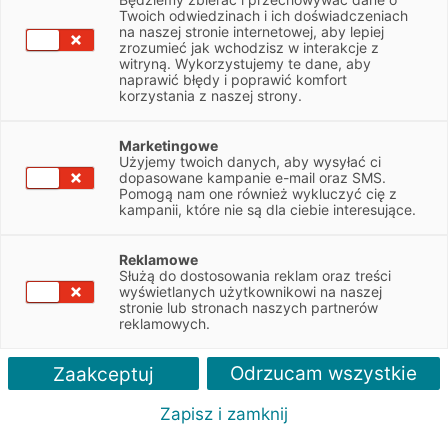
Twoich odwiedzinach i ich doświadczeniach
Wynajem pojazdów
na naszej stronie internetowej, aby lepiej
zrozumieć jak wchodzisz w interakcje z
witryną. Wykorzystujemy te dane, aby
elastyczna alternatywa dla zakupu
naprawić błędy i poprawić komfort
wygodne zarządzanie flotą
korzystania z naszej strony.
możliwość częstej wymiany pojazdu na nowszy model
stała miesięczna rata, która obejmuje usługi dodatkowe
Marketingowe
Użyjemy twoich danych, aby wysyłać ci
dopasowane kampanie e-mail oraz SMS.
Pomogą nam one również wykluczyć cię z
ZAPYTAJ O FINANSOWANIE
kampanii, które nie są dla ciebie interesujące.
Reklamowe
Służą do dostosowania reklam oraz treści
e formy finansowania
Polecane artykuły
Więcej o wynajmie
wyświetlanych użytkownikowi na naszej
stronie lub stronach naszych partnerów
reklamowych.
Odrzucam wszystkie
Zaakceptuj
Wynajem dla biznesu
Zapisz i zamknij
Wynajmij pojazd potrzebny w Twojej firmie – od samochodu
osobowego, przez dostawczy i ciężarowy.