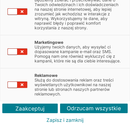
Twoich odwiedzinach i ich doświadczeniach
Seat - leasing samochodu osobowego
na naszej stronie internetowej, aby lepiej
zrozumieć jak wchodzisz w interakcje z
witryną. Wykorzystujemy te dane, aby
finansowanie nowych i używanych aut marki Seat
naprawić błędy i poprawić komfort
wpłata własna już od 0%
korzystania z naszej strony.
decyzja leasingowa nawet w 24h
możliwość zmiany wysokości raty w Leasingu Swobodnym
Marketingowe
Użyjemy twoich danych, aby wysyłać ci
dopasowane kampanie e-mail oraz SMS.
Pomogą nam one również wykluczyć cię z
ZAPYTAJ O LEASING
kampanii, które nie są dla ciebie interesujące.
Reklamowe
Służą do dostosowania reklam oraz treści
we marki
Polecane artykuły
Więcej o leasingu
Kontakt
wyświetlanych użytkownikowi na naszej
stronie lub stronach naszych partnerów
reklamowych.
Odrzucam wszystkie
Zaakceptuj
Co zyskujesz?
Zapisz i zamknij
Z nami zyskujesz więcej niż finansowanie – otrzymujesz
kompleksowe wsparcie.