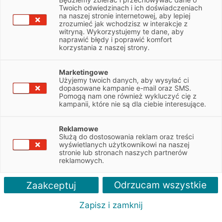
Twoich odwiedzinach i ich doświadczeniach
Leasing urządzeń gastronomicznych
na naszej stronie internetowej, aby lepiej
zrozumieć jak wchodzisz w interakcje z
witryną. Wykorzystujemy te dane, aby
finansowanie nowych i używanych urządzeń gastronomicznych
naprawić błędy i poprawić komfort
decyzja leasingowa nawet w 24h
korzystania z naszej strony.
procedura uproszczona do 600 tys. PLN netto
wpłata własna już od 0%
Marketingowe
Użyjemy twoich danych, aby wysyłać ci
dopasowane kampanie e-mail oraz SMS.
Pomogą nam one również wykluczyć cię z
ZAPYTAJ O LEASING
kampanii, które nie są dla ciebie interesujące.
Reklamowe
Służą do dostosowania reklam oraz treści
urządzeń
Polecane artykuły
Więcej o leasingu
Kontakt
wyświetlanych użytkownikowi na naszej
stronie lub stronach naszych partnerów
reklamowych.
Odrzucam wszystkie
Zaakceptuj
Co zyskujesz?
Zapisz i zamknij
Optymalizacja kosztów