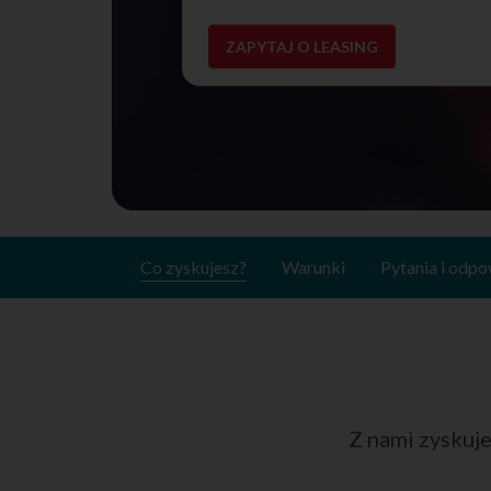
ZAPYTAJ O LEASING
Co zyskujesz?
Warunki
Pytania i odpo
Z nami zyskuj