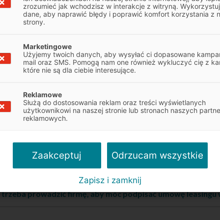
zrozumieć jak wchodzisz w interakcje z witryną. Wykorzystu
 posiadać zdolność kredytową. Oznacza to, że leasing maszyn do 
dane, aby naprawić błędy i poprawić komfort korzystania z 
strony.
t dostępny również dla przedsiębiorstw, które dopiero rozpoczyn
ć.
Marketingowe
Użyjemy twoich danych, aby wysyłać ci dopasowane kampan
mail oraz SMS. Pomogą nam one również wykluczyć cię z ka
zyny do obróbki metalu mogę wziąć w leasing?
które nie są dla ciebie interesujące.
eje górna granica wartości leasingowanych maszyn do metalu
Reklamowe
Służą do dostosowania reklam oraz treści wyświetlanych
użytkownikowi na naszej stronie lub stronach naszych partn
reklamowych.
zmniejszyć wysokość raty w trakcie trwania leasingu na ma
ki metalu?
Odrzucam wszystkie
Zaakceptuj
zmieniać terminy płatności poszczególnych rat?
Zapisz i zamknij
 trzeba prowadzić firmę, aby móc podpisać umowę leasingu 