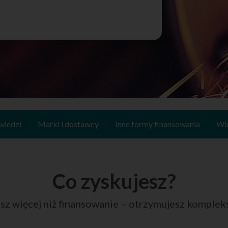
wiedzi
Marki i dostawcy
Inne formy finansowania
Wię
Co zyskujesz?
esz więcej niż finansowanie – otrzymujesz komplek