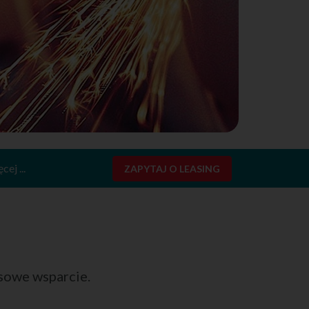
cej ...
ZAPYTAJ O LEASING
sowe wsparcie.