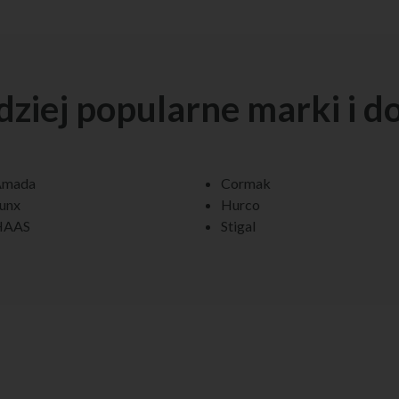
dziej popularne marki i d
Amada
Cormak
unx
Hurco
HAAS
Stigal