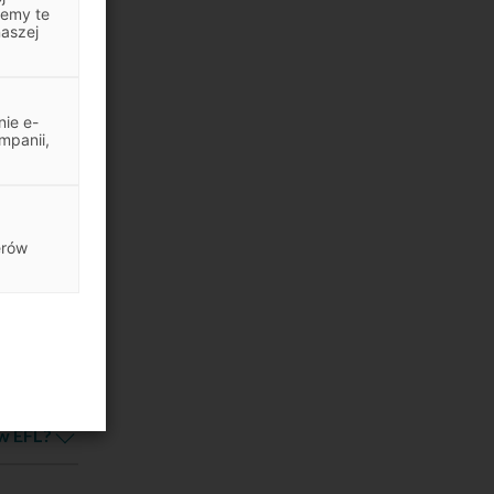
jemy te
obróbki
naszej
ają
ie e-
mpanii,
?
erów
szyny
w EFL?