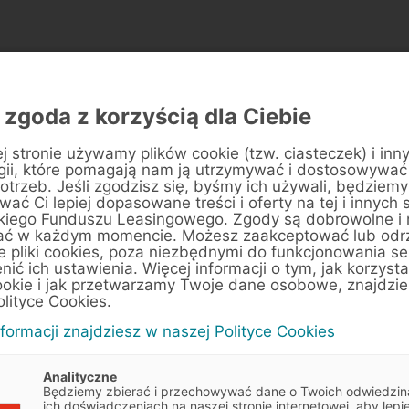
 zgoda z korzyścią dla Ciebie
sz pytania o leasing mas
j stronie używamy plików cookie (tzw. ciasteczek) i inn
gii, które pomagają nam ją utrzymywać i dostosowywać
do obróbki metalu?
otrzeb. Jeśli zgodzisz się, byśmy ich używali, będziemy
ać Ci lepiej dopasowane treści i oferty na tej i innych 
kiego Funduszu Leasingowego. Zgody są dobrowolne i
braliśmy odpowiedzi na pytania, które klienci zad
ać w każdym momencie. Możesz zaakceptować lub odr
e pliki cookies, poza niezbędnymi do funkcjonowania se
najczęściej.
enić ich ustawienia. Więcej informacji o tym, jak korzyst
ookie i jak przetwarzamy Twoje dane osobowe, znajdzi
olityce Cookies.
nformacji znajdziesz w naszej Polityce Cookies
singu na obrabiarki do metalu mogą skorzystać również mło
Analityczne
Będziemy zbierać i przechowywać dane o Twoich odwiedzin
ich doświadczeniach na naszej stronie internetowej, aby lepie
ać leasing w EFL, Twoja firma powinna działać na rynku od minim