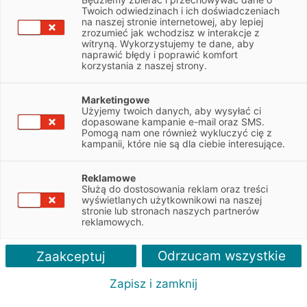
Twoich odwiedzinach i ich doświadczeniach
Leasing maszyn nieprzemysłowych
na naszej stronie internetowej, aby lepiej
zrozumieć jak wchodzisz w interakcje z
witryną. Wykorzystujemy te dane, aby
finansowanie nowych i używanych urządzeń nieprzemysłowych
naprawić błędy i poprawić komfort
decyzja leasingowa nawet w 24h
korzystania z naszej strony.
procedura uproszczona do 600 tys. PLN netto
wpłata własna już od 0%
Marketingowe
Użyjemy twoich danych, aby wysyłać ci
dopasowane kampanie e-mail oraz SMS.
Pomogą nam one również wykluczyć cię z
ZAPYTAJ O LEASING
kampanii, które nie są dla ciebie interesujące.
Reklamowe
Służą do dostosowania reklam oraz treści
urządzeń
Polecane artykuły
Więcej o leasingu
Kontakt
wyświetlanych użytkownikowi na naszej
stronie lub stronach naszych partnerów
reklamowych.
Odrzucam wszystkie
Zaakceptuj
Co zyskujesz?
Zapisz i zamknij
Z nami zyskujesz więcej niż finansowanie – otrzymujesz
kompleksowe wsparcie.