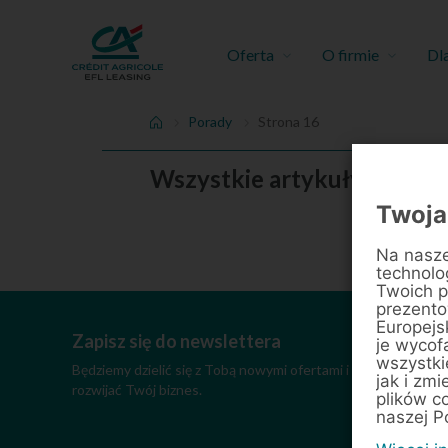
Oferta
O firmie
Dl
Porady
Strona 16
Wszystkie artykuły: Porady
Twoja
Na nasze
technolo
Twoich p
prezentow
Europejs
Zapisz się do newslettera
je wycof
wszystki
Będziemy dzielić się z Tobą nowymi ofertami i praktycznymi
jak i zmi
rozwijać Twój biznes.
plików c
naszej P