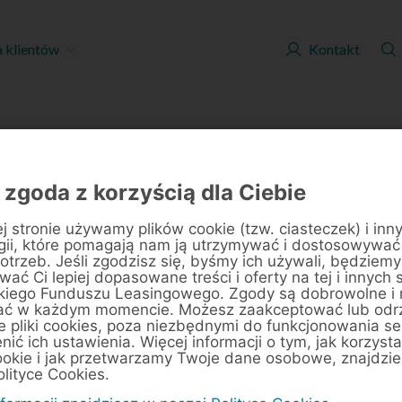
a klientów
Kontakt
 - strona 16
 zgoda z korzyścią dla Ciebie
j stronie używamy plików cookie (tzw. ciasteczek) i inn
gii, które pomagają nam ją utrzymywać i dostosowywać
otrzeb. Jeśli zgodzisz się, byśmy ich używali, będziemy
ać Ci lepiej dopasowane treści i oferty na tej i innych 
kiego Funduszu Leasingowego. Zgody są dobrowolne i
ać w każdym momencie. Możesz zaakceptować lub odr
e pliki cookies, poza niezbędnymi do funkcjonowania se
 wskazówkami, które pomogą
enić ich ustawienia. Więcej informacji o tym, jak korzyst
ookie i jak przetwarzamy Twoje dane osobowe, znajdzi
Obowiązek informacyjny
olityce Cookies.