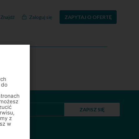
Znajdź
Zaloguj się
ZAPYTAJ O OFERTĘ
ych
 do
stronach
 możesz
zucić
ZAPISZ SIĘ
rwisu,
amy z
esz w