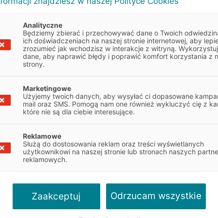
nformacji znajdziesz w naszej Polityce Cookies
Analityczne
Obsługa klienta
O firmie
Będziemy zbierać i przechowywać dane o Twoich odwiedzin
ich doświadczeniach na naszej stronie internetowej, aby lepie
najem
Obsługa umowy
Informacje o E
zrozumieć jak wchodzisz w interakcje z witryną. Wykorzystu
dane, aby naprawić błędy i poprawić komfort korzystania z 
Dokumenty do umowy
Władze spółki
strony.
w ciężkich
Reklamacje
Współpraca z 
dostawczych
Centrum Likwidacji Szkód
Blog - Biznes i 
Marketingowe
Użyjemy twoich danych, aby wysyłać ci dopasowane kampan
Leasing Swobodny
Aktualności
mail oraz SMS. Pomogą nam one również wykluczyć cię z ka
m
które nie są dla ciebie interesujące.
Leasingowe ABC
Kariera
a na samochody
Pytania i odpowiedzi
Biuro prasowe
Reklamowe
Służą do dostosowania reklam oraz treści wyświetlanych
eFaktura
CSR
a na samochody
użytkownikowi na naszej stronie lub stronach naszych partn
reklamowych.
Karta Paliwowa
Zostań naszym
 na maszyny i
Portal KlientEFL
Odrzucam wszystkie
Zaakceptuj