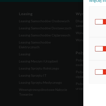
Więcej i
Leasing
Wynajem
Leasing Samochodów Osobowych
Długoterminowy wy
samochodów
Leasing Samochodów Dostawczych
Wynajem samochodó
Leasing Samochodów Ciężarowych
Wynajem pojazdów 
Leasing Samochodów
Elektrycznych
Pożyczka dla fir
Leasing
Pożyczka leasingow
Leasing Maszyn i Urządzeń
osobowe
Leasing Sprzętu Rolniczego
Pożyczka leasingow
Leasing Sprzętu IT
ciężarowe
Leasing Sprzętu Medycznego
Pożyczka leasingowa
urządzenia
Wewnątrzwspólnotowe Nabycie
Towarów