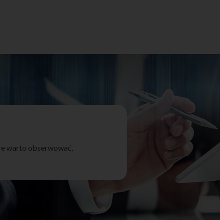
óre warto obserwować,