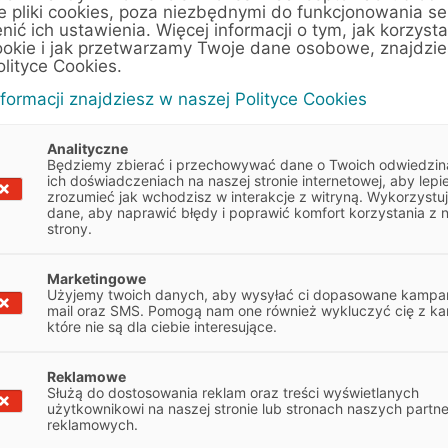
e pliki cookies, poza niezbędnymi do funkcjonowania se
enić ich ustawienia. Więcej informacji o tym, jak korzyst
ookie i jak przetwarzamy Twoje dane osobowe, znajdzi
e
Samochód premium do firmy – jaki
olityce Cookies.
wybrać? 3 najpopularniejsze modele
nformacji znajdziesz w naszej Polityce Cookies
Artykuły
6 min
Analityczne
Będziemy zbierać i przechowywać dane o Twoich odwiedzin
ich doświadczeniach na naszej stronie internetowej, aby lepie
zrozumieć jak wchodzisz w interakcje z witryną. Wykorzystu
dane, aby naprawić błędy i poprawić komfort korzystania z 
strony.
Marketingowe
Użyjemy twoich danych, aby wysyłać ci dopasowane kampan
mail oraz SMS. Pomogą nam one również wykluczyć cię z ka
które nie są dla ciebie interesujące.
Reklamowe
Służą do dostosowania reklam oraz treści wyświetlanych
użytkownikowi na naszej stronie lub stronach naszych partn
reklamowych.