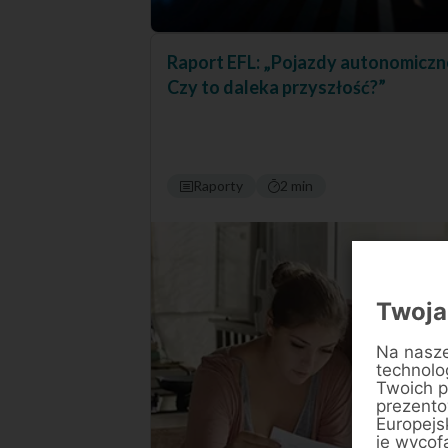
Raport EFL: „Pojazdy autonomiczn
Czy to daleka przyszłość?”
Raporty
2 min
Twoja
Na nasze
technolo
Twoich p
prezentow
Europejs
je wycof