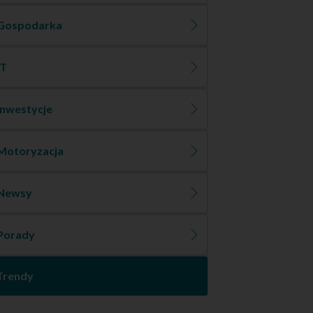
Gospodarka
IT
Inwestycje
Motoryzacja
Newsy
Porady
Trendy