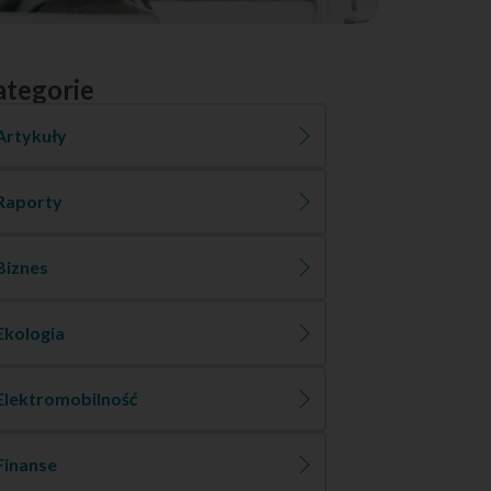
ategorie
Artykuły
Raporty
Biznes
Ekologia
Elektromobilność
Finanse