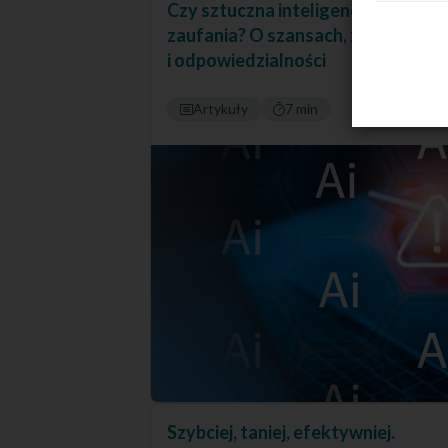
Czy sztuczna inteligencja jest god
zaufania? O szansach, zagrożenia
i odpowiedzialności
Artykuły
7 min
Szybciej, taniej, efektywniej.