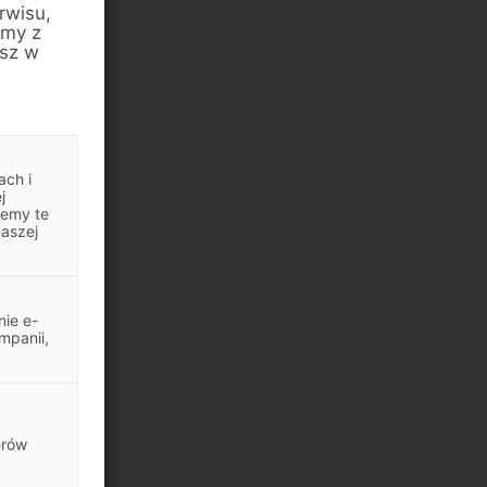
rwisu,
amy z
esz w
ach i
j
jemy te
naszej
ie e-
mpanii,
erów