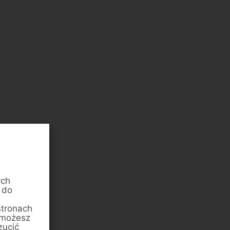
ych
 do
stronach
 możesz
zucić