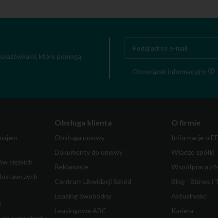
 wskazówkami, które pomogą
Obowiązek informacyjny
Obsługa klienta
O firmie
najem
Obsługa umowy
Informacje o E
Dokumenty do umowy
Władze spółki
w ciężkich
Reklamacje
Współpraca z 
dostawczych
Centrum Likwidacji Szkód
Blog - Biznes i 
Leasing Swobodny
Aktualności
m
Leasingowe ABC
Kariera
a na samochody