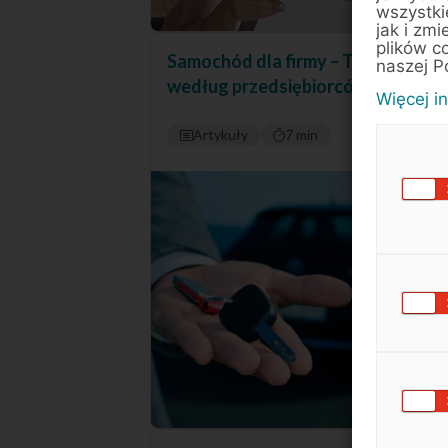
wszystki
jak i zmi
plików c
Samochód dla firmy – TOP 3 model
naszej P
według przedsiębiorców
Więcej i
Artykuły
7 min