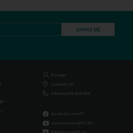
ZAPISZ SIĘ
Kontakt
FL
Oddziały EFL
Infolinia 801 404 444
MiF
Ty
facebook.com/efl
youtube.com/@EFLSA
linkedin.com/efl-sa