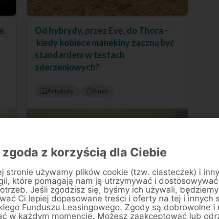
e.
Od hybrydy, przez Evę, do Thora –
kiedy kobiece manekiny zaczną być
standardem w testach
zderzeniowych?
Artykuły
6 min
 zgoda z korzyścią dla Ciebie
j stronie używamy plików cookie (tzw. ciasteczek) i inn
gii, które pomagają nam ją utrzymywać i dostosowywać
otrzeb. Jeśli zgodzisz się, byśmy ich używali, będziemy
ać Ci lepiej dopasowane treści i oferty na tej i innych 
kiego Funduszu Leasingowego. Zgody są dobrowolne i
ać w każdym momencie. Możesz zaakceptować lub odr