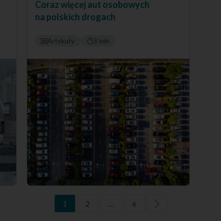
Coraz więcej aut osobowych
na polskich drogach
Artykuły
3 min
1
2
…
6