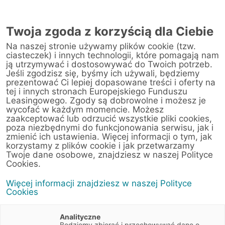
Twoja zgoda z korzyścią dla Ciebie
Na naszej stronie używamy plików cookie (tzw.
ciasteczek) i innych technologii, które pomagają nam
ją utrzymywać i dostosowywać do Twoich potrzeb.
Jeśli zgodzisz się, byśmy ich używali, będziemy
prezentować Ci lepiej dopasowane treści i oferty na
tej i innych stronach Europejskiego Funduszu
Leasingowego. Zgody są dobrowolne i możesz je
wycofać w każdym momencie. Możesz
zaakceptować lub odrzucić wszystkie pliki cookies,
poza niezbędnymi do funkcjonowania serwisu, jak i
zmienić ich ustawienia. Więcej informacji o tym, jak
10 grudnia 2024
korzystamy z plików cookie i jak przetwarzamy
Czy zmiany klimatu zmienią rynek
Twoje dane osobowe, znajdziesz w naszej Polityce
Cookies.
opon?
Więcej informacji znajdziesz w naszej Polityce
Cookies
Artykuły
5 min
Ekologia
Trendy
Motoryzacja
Analityczne
Będziemy zbierać i przechowywać dane o