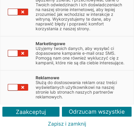
Twoich odwiedzinach i ich doświadczeniach
Mimo że w Polsce przepisy nie regulują
na naszej stronie internetowej, aby lepiej
dostosowania ogumienia do pory roku, znacząca
zrozumieć jak wchodzisz w interakcje z
witryną. Wykorzystujemy te dane, aby
większość kierowców sezonowo wymienia opony.
naprawić błędy i poprawić komfort
Jednak coraz większą popularnością cieszą się
korzystania z naszej strony.
modele całoroczne. Czy jest prawdopodobne, że
całkowicie zastąpią opony letnie i zimowe i jaki
Marketingowe
Użyjemy twoich danych, aby wysyłać ci
wpływ na to mają zmiany klimatu?
dopasowane kampanie e-mail oraz SMS.
Pomogą nam one również wykluczyć cię z
Unia Europejska często wprowadza ujednolicone rozwiązania
kampanii, które nie są dla ciebie interesujące.
prawne dla państw członkowskich, ale w kwestii opon zimowych
panuje duża autonomia. W niektórych krajach są
Reklamowe
one obowiązkowe w określonych terminach, w innych – tylko
Służą do dostosowania reklam oraz treści
gdy panują konkretne warunki pogodowe; są też miejsca, gdzie
wyświetlanych użytkownikowi na naszej
stronie lub stronach naszych partnerów
znaki drogowe nakazują używania zimówek. W wielu krajach
reklamowych.
w ogóle nie ma takiego obowiązku prawnego, a opony zimowe
są jedynie zalecane przy niskich temperaturach – do tej grupy
Odrzucam wszystkie
Zaakceptuj
1
zalicza się Polska
.
Zapisz i zamknij
Jednocześnie przekonanie o walorach opon sezonowych
i związane z tym przyzwyczajenia są u nas bardzo ugruntowane,