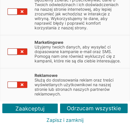
Twoich odwiedzinach i ich doświadczeniach
Motoryzacja
na naszej stronie internetowej, aby lepiej
zrozumieć jak wchodzisz w interakcje z
Aktualne informacje i praktyczne spojrzenie na świat motoryzacji
witryną. Wykorzystujemy te dane, aby
dla kierowców i firm.
naprawić błędy i poprawić komfort
korzystania z naszej strony.
Marketingowe
Użyjemy twoich danych, aby wysyłać ci
dopasowane kampanie e-mail oraz SMS.
Pomogą nam one również wykluczyć cię z
Kategorie
kampanii, które nie są dla ciebie interesujące.
Reklamowe
Służą do dostosowania reklam oraz treści
wyświetlanych użytkownikowi na naszej
stronie lub stronach naszych partnerów
Wszystkie artykuły: Motoryzacja -
reklamowych.
strona 1
Odrzucam wszystkie
Zaakceptuj
Ile kosztuje ciągnik siodłowy i jak
Zapisz i zamknij
go korzystnie sfinansować?