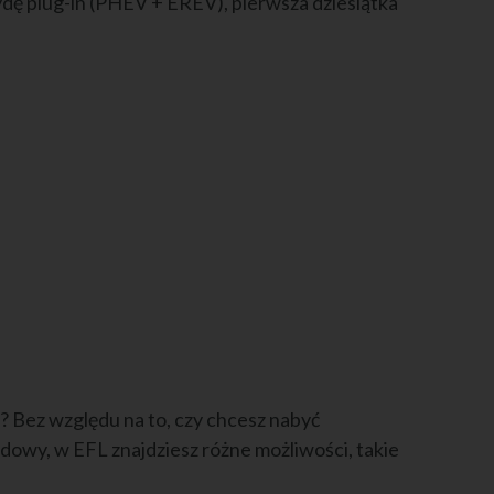
dę plug-in (PHEV + EREV), pierwsza dziesiątka
? Bez względu na to, czy chcesz nabyć
dowy, w EFL znajdziesz różne możliwości, takie