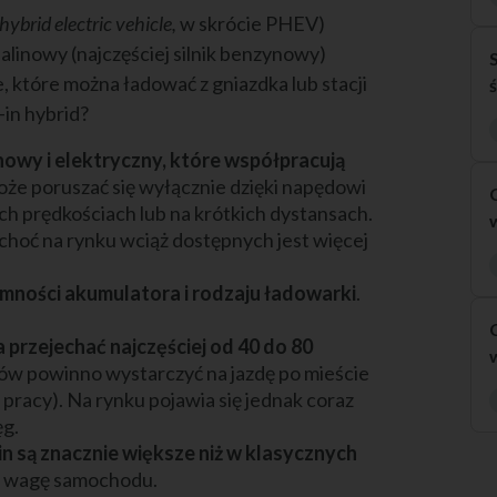
 hybrid electric vehicle,
w skrócie PHEV)
alinowy (najczęściej silnik benzynowy)
, które można ładować z gniazdka lub stacji
-in hybrid?
inowy i elektryczny, które współpracują
oże poruszać się wyłącznie dzięki napędowi
ch prędkościach lub na krótkich dystansach.
 choć na rynku wciąż dostępnych jest więcej
mności akumulatora i rodzaju ładowarki
.
przejechać najczęściej od 40 do 80
tów powinno wystarczyć na jazdę po mieście
pracy). Na rynku pojawia się jednak coraz
ęg.
n są znacznie większe niż w klasycznych
zą wagę samochodu.