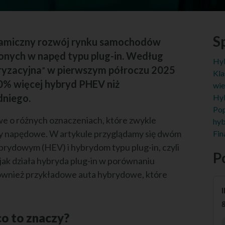
Sp
namiczny rozwój rynku samochodów
nych w napęd typu plug-in. Według
Hyb
ryzacyjna
w pierwszym półroczu 2025
”
Kla
0% więcej hybryd PHEV niż
wie
dniego.
Hyb
Pop
 o różnych oznaczeniach, które zwykle
hyb
my napędowe. W artykule przyglądamy się dwóm
Fin
ydowym (HEV) i hybrydom typu plug-in, czyli
P
k działa hybryda plug-in w porównaniu
ównież przykładowe auta hybrydowe, które
I
co to znaczy?