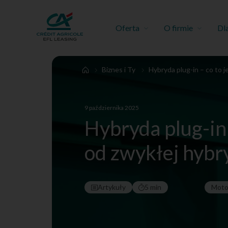
Oferta
O firmie
Dl
Biznes i Ty
Hybryda plug-in – co to j
9 października 2025
Hybryda plug-in –
od zwykłej hybr
Artykuły
5 min
Moto