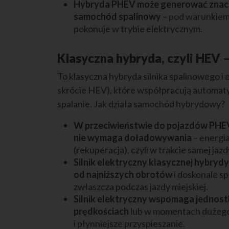
Hybryda PHEV może generować znaczn
samochód spalinowy
– pod warunkiem,
pokonuje w trybie elektrycznym.
Klasyczna hybryda, czyli HEV –
To klasyczna hybryda silnika spalinowego i
skrócie HEV), które współpracują automaty
spalanie. Jak działa samochód hybrydowy?
W przeciwieństwie do pojazdów PHE
nie wymaga doładowywania
– energi
(rekuperacja), czyli w trakcie samej jazd
Silnik elektryczny klasycznej hybry
od najniższych obrotów
i doskonale s
zwłaszcza podczas jazdy miejskiej.
Silnik elektryczny wspomaga jednost
prędkościach
lub w momentach dużego 
i płynniejsze przyspieszanie.