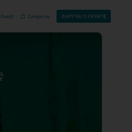
Znajdź
Zaloguj się
ZAPYTAJ O OFERTĘ
ę