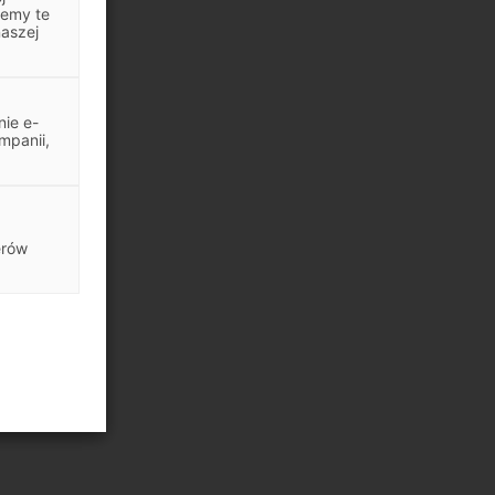
jemy te
naszej
ie e-
mpanii,
erów