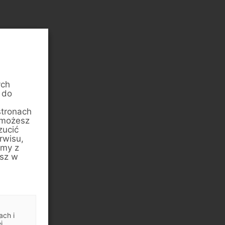
ych
 do
stronach
 możesz
zucić
rwisu,
amy z
esz w
ach i
j