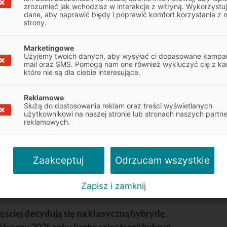
bodę użytkowania
– można powiedzieć, że
zrozumieć jak wchodzisz w interakcje z witryną. Wykorzystu
dane, aby naprawić błędy i poprawić komfort korzystania z 
owa”, ponieważ akumulator ładuje się
strony.
acuje głośniej niż hybryda plug-in, ale za to
 obu rozwiązań jest
płynność działania
–
Marketingowe
Użyjemy twoich danych, aby wysyłać ci dopasowane kampan
a silnikiem spalinowym jest w zasadzie
mail oraz SMS. Pomogą nam one również wykluczyć cię z ka
które nie są dla ciebie interesujące.
Reklamowe
 hybrydowych i hybryd plug-in
Służą do dostosowania reklam oraz treści wyświetlanych
użytkownikowi na naszej stronie lub stronach naszych partn
to kupić hybrydę
. Według danych Polskiego
reklamowych.
4 roku zarejestrowano w naszym kraju
ch, w tym:
Odrzucam wszystkie
Zaakceptuj
do roku),
ok do roku),
Zapisz i zamknij
1
ku)
.
ęściej decydują się na klasyczną hybrydę
.