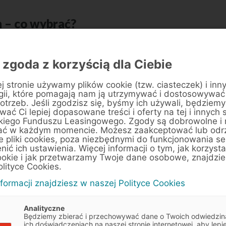
n – co wybrać?
yczną hybrydą a hybrydą plug-in, warto
 przyjrzeć się dostępnym na rynku modelom.
 zgoda z korzyścią dla Ciebie
-in ładuje się podczas jazdy.
Tak, podobnie
j stronie używamy plików cookie (tzw. ciasteczek) i inn
rgię w wyniku rekuperacji
, ale tutaj należy
gii, które pomagają nam ją utrzymywać i dostosowywać
otrzeb. Jeśli zgodzisz się, byśmy ich używali, będziemy
dła prądu (w domu lub na publicznej stacji
ać Ci lepiej dopasowane treści i oferty na tej i innych 
kiego Funduszu Leasingowego. Zgody są dobrowolne i
ać w każdym momencie. Możesz zaakceptować lub odr
dają najważniejsze zalety auta hybrydowego,
e pliki cookies, poza niezbędnymi do funkcjonowania se
enić ich ustawienia. Więcej informacji o tym, jak korzyst
spalania
, a przez to
ograniczyć
emisję
ookie i jak przetwarzamy Twoje dane osobowe, znajdzi
ecnie są jednak nieco droższe od samochodów
olityce Cookies.
ścią tego typu pojazdów ich cena powinna
nformacji znajdziesz w naszej Polityce Cookies
ypadają hybrydy plug-in – z reguły mają
Analityczne
Będziemy zbierać i przechowywać dane o Twoich odwiedzin
ich doświadczeniach na naszej stronie internetowej, aby lepie