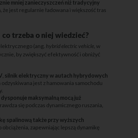
ie mniej zanieczyszczeń niż tradycyjny
 że jest regularnie ładowana i większość tras
 co trzeba o niej wiedzieć?
 elektrycznego (ang.
hybrid electric vehicle,
w
cznie, by zwiększyć efektywność i obniżyć
V
,
silnik elektryczny w autach hybrydowych
a odzyskiwana jest z hamowania samochodu
y.
dy dysponuje maksymalną mocą już
prawdza się podczas dynamicznego ruszania,
kę spalinową także przy wyższych
obciążenia, zapewniając lepszą dynamikę