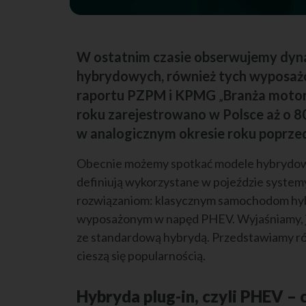
W ostatnim czasie obserwujemy dy
hybrydowych, również tych wyposażo
raportu PZPM i KPMG
Branża moto
„
roku zarejestrowano w Polsce aż o 8
w analogicznym okresie roku poprze
Obecnie możemy spotkać modele hybrydowe
definiują wykorzystane w pojeździe syste
rozwiązaniom: klasycznym samochodom hybr
wyposażonym w napęd PHEV. Wyjaśniamy, ja
ze standardową hybrydą. Przedstawiamy r
cieszą się popularnością.
Hybryda plug-in, czyli PHEV – 