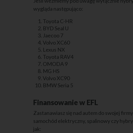
Jeśli weźmiemy pod uwagę wyłącznie hybry
wygląda następująco:
Toyota C-HR
BYD Seal U
Jaecoo 7
Volvo XC60
Lexus NX
Toyota RAV4
OMODA 9
MG HS
Volvo XC90
BMW Seria 5
Finansowanie w EFL
Zastanawiasz się nad autem do swojej firmy
samochód elektryczny, spalinowy czy hybry
jak: