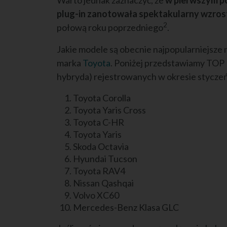
Warto jednak zaznaczyć, że
w pierwszym pó
plug-in zanotowała spektakularny wzro
2
połową roku poprzedniego
.
Jakie modele są obecnie najpopularniejsze na
marka
Toyota
. Poniżej przedstawiamy TOP
hybryda) rejestrowanych w okresie stycze
Toyota Corolla
Toyota Yaris Cross
Toyota C-HR
Toyota Yaris
Skoda Octavia
Hyundai Tucson
Toyota RAV4
Nissan Qashqai
Volvo XC60
Mercedes-Benz Klasa GLC