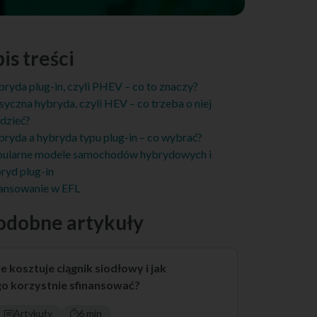
is treści
ryda plug-in, czyli PHEV – co to znaczy?
syczna hybryda, czyli HEV – co trzeba o niej
dzieć?
ryda a hybryda typu plug-in – co wybrać?
ularne modele samochodów hybrydowych i
ryd plug-in
ansowanie w EFL
odobne artykuły
le kosztuje ciągnik siodłowy i jak
go korzystnie sfinansować?
Artykuły
6 min