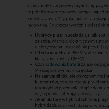
Samochody hybrydowe plug-in (ang.
plug-in
to półelektryczne pojazdy łączące napęd sp
z elektrycznym. Mają akumulatory trakcyjne
ładowania. Co jeszcze wyróżnia pojazd plug
Hybrydy plug-in posiadają silnik spal
ze sobą
. W trybie elektrycznym auto m
elektrycznemu, szczególnie przy niższy
Oferta modeli aut PHEV stale rośnie
,
klasycznych hybryd (HEV).
Czas
ładowania baterii
zależy od poje
Przeciętnie wynosi kilka godzin.
Na samym silniku elektrycznym można 
kilometrów
, co w założeniu projektan
(na przykład pokonanie drogi z domu do 
więcej modeli oferujących większy zasi
Akumulatory w hybrydach typu plug-i
hybrydach
, co przekłada się na więks