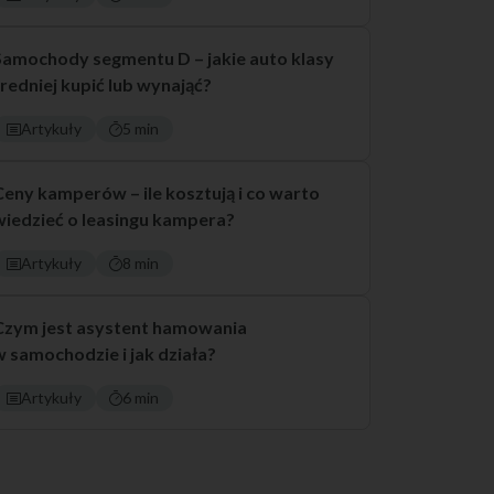
Samochody segmentu D – jakie auto klasy
średniej kupić lub wynająć?
Artykuły
5 min
Ceny kamperów – ile kosztują i co warto
wiedzieć o leasingu kampera?
Artykuły
8 min
Czym jest asystent hamowania
w samochodzie i jak działa?
Artykuły
6 min