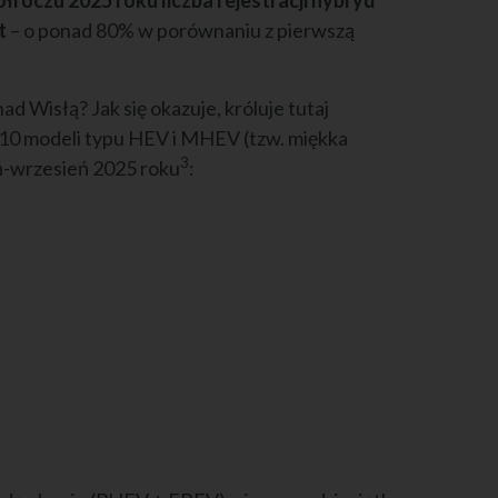
łroczu 2025 roku liczba rejestracji hybryd
st
– o ponad 80% w porównaniu z pierwszą
d Wisłą? Jak się okazuje, króluje tutaj
 10 modeli typu HEV i MHEV (tzw. miękka
3
ń-wrzesień 2025 roku
: