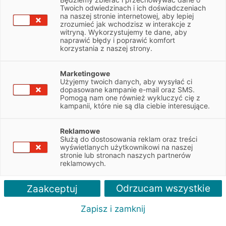
Twoich odwiedzinach i ich doświadczeniach
Spis treści
na naszej stronie internetowej, aby lepiej
zrozumieć jak wchodzisz w interakcje z
Tablice rejestracyjne w Polsce – rodzaje
witryną. Wykorzystujemy te dane, aby
naprawić błędy i poprawić komfort
Oznaczenie państw na tablicach rejestracyjnych
korzystania z naszej strony.
Tablice rejestracyjne w Polsce – województwa
Oznaczenia tablic rejestracyjnych – największe miasta i powiaty
Marketingowe
Oznaczenia tablic rejestracyjnych w Warszawie
Użyjemy twoich danych, aby wysyłać ci
Tablice rejestracyjne służb mundurowych
dopasowane kampanie e-mail oraz SMS.
Pomogą nam one również wykluczyć cię z
kampanii, które nie są dla ciebie interesujące.
Tablice rejestracyjne w Polsce muszą spełniać ściśle
określone wymagania – zarówno w przypadku
samochodów osobowych, jak i innych pojazdów.
Reklamowe
Służą do dostosowania reklam oraz treści
Znajdują się na nich wyróżniki w postaci liter i cyfr,
wyświetlanych użytkownikowi na naszej
a także dodatkowe elementy.
stronie lub stronach naszych partnerów
reklamowych.
Sprawdź, jakie są rodzaje tablic rejestracyjnych w naszym kraju
oraz jak rozszyfrować ich oznaczenia. Dowiedz się, od jakich
Odrzucam wszystkie
Zaakceptuj
liter zaczynają się numery rejestracyjne w każdym
województwie, a także w największych polskich miastach,
Zapisz i zamknij
powiatach oraz dzielnicach Warszawy.