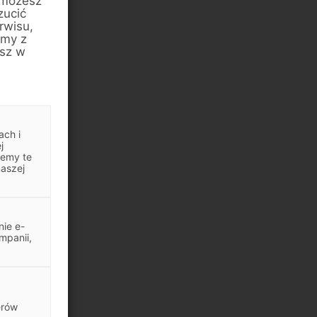
 możesz
zucić
rwisu,
amy z
esz w
ach i
j
jemy te
naszej
ie e-
mpanii,
erów