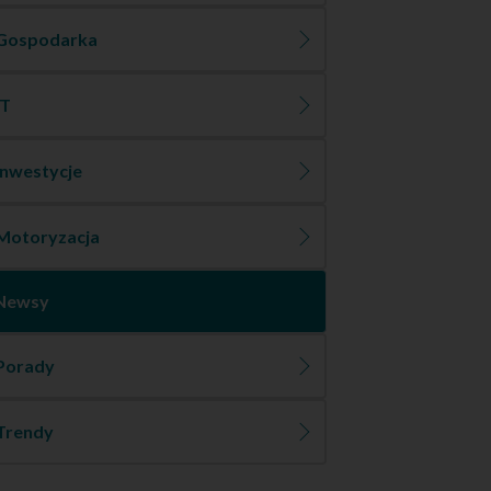
Gospodarka
IT
Inwestycje
Motoryzacja
Newsy
Porady
Trendy