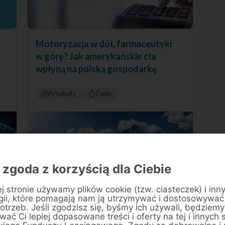
Motoryzacja w dół, farmaceutyki
w górę? Jak amerykańskie cła
wpłyną na polską gospodarkę
Artykuły
7 min
 zgoda z korzyścią dla Ciebie
j stronie używamy plików cookie (tzw. ciasteczek) i inn
gii, które pomagają nam ją utrzymywać i dostosowywać
otrzeb. Jeśli zgodzisz się, byśmy ich używali, będziemy
ać Ci lepiej dopasowane treści i oferty na tej i innych 