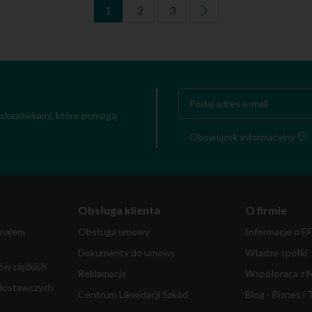
1
2
3
 wskazówkami, które pomogą
Obowiązek informacyjny
Obsługa klienta
O firmie
najem
Obsługa umowy
Informacje o E
Dokumenty do umowy
Władze spółki
w ciężkich
Reklamacje
Współpraca z 
dostawczych
Centrum Likwidacji Szkód
Blog - Biznes i 