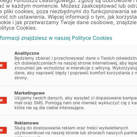
kiego Funduszu Leasingowego. Zgody są dobrowolne i
ać w każdym momencie. Możesz zaakceptować lub odr
e pliki cookies, poza niezbędnymi do funkcjonowania se
enić ich ustawienia. Więcej informacji o tym, jak korzyst
Jak rozszerzenie strefy Schengen
ookie i jak przetwarzamy Twoje dane osobowe, znajdzi
wpłynie na branżę TSL
olityce Cookies.
nformacji znajdziesz w naszej Polityce Cookies
Artykuły
5 min
Analityczne
Będziemy zbierać i przechowywać dane o Twoich odwiedzin
ich doświadczeniach na naszej stronie internetowej, aby lepie
zrozumieć jak wchodzisz w interakcje z witryną. Wykorzystu
dane, aby naprawić błędy i poprawić komfort korzystania z 
strony.
Marketingowe
Użyjemy twoich danych, aby wysyłać ci dopasowane kampan
mail oraz SMS. Pomogą nam one również wykluczyć cię z ka
które nie są dla ciebie interesujące.
Reklamowe
Służą do dostosowania reklam oraz treści wyświetlanych
użytkownikowi na naszej stronie lub stronach naszych partn