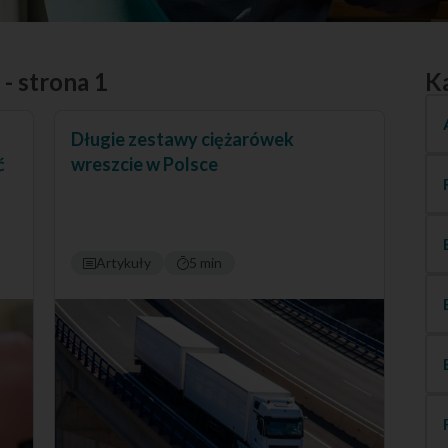
- strona 1
K
Długie zestawy ciężarówek
ć
wreszcie w Polsce
Artykuły
5 min