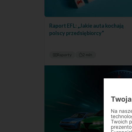
Raport EFL: „Jakie auta kochają
polscy przedsiębiorcy”
Raporty
2 min
Twoja
Na nasze
technolo
Twoich p
prezentow