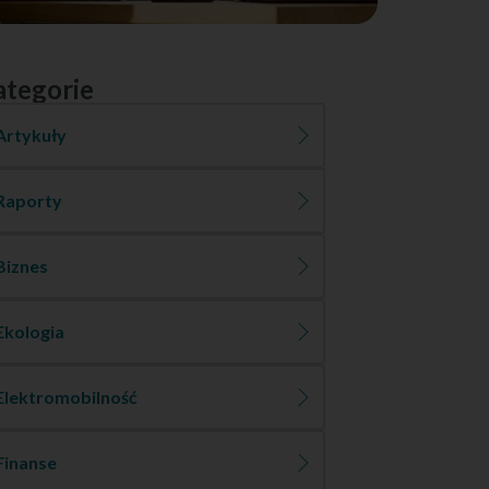
ategorie
Artykuły
Raporty
Biznes
Ekologia
Elektromobilność
Finanse