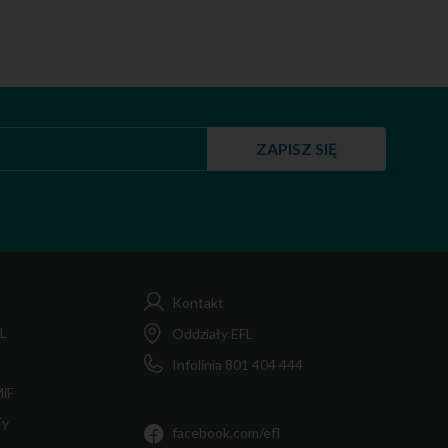
ZAPISZ SIĘ
Kontakt
FL
Oddziały EFL
Infolinia 801 404 444
MiF
Ty
facebook.com/efl