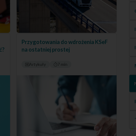
Przygotowania do wdrożenia KSeF
ć?
na ostatniej prostej
Artykuły
7 min