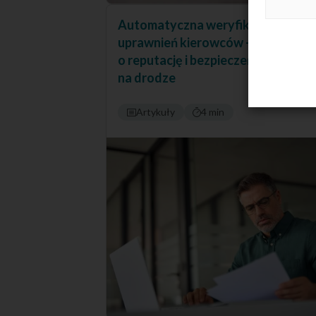
Automatyczna weryfikacja
uprawnień kierowców – by zadbać
o reputację i bezpieczeństwo
na drodze
Artykuły
4 min