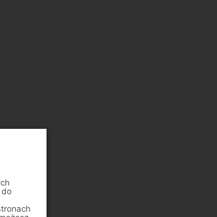
ych
 do
stronach