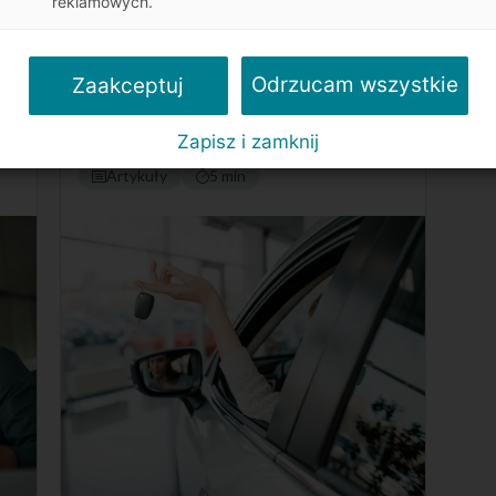
reklamowych.
Chińskie samochody w Polsce. Skąd
wynika ich rosnąca popularność?
Odrzucam wszystkie
Zaakceptuj
Zapisz i zamknij
Artykuły
5 min