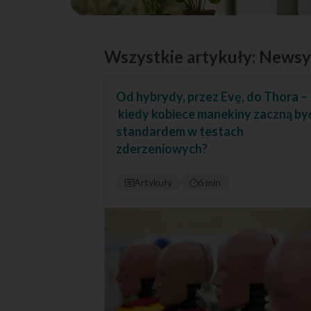
Wszystkie artykuły: Newsy 
Od hybrydy, przez Evę, do Thora –
kiedy kobiece manekiny zaczną by
standardem w testach
zderzeniowych?
Artykuły
6 min