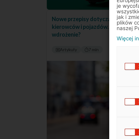
Europejs
je wycof
wszystki
jak i zmi
Nowe przepisy dotyczące
plików c
kierowców i pojazdów. Kiedy
naszej P
wdrożenie?
Więcej i
Artykuły
7 min