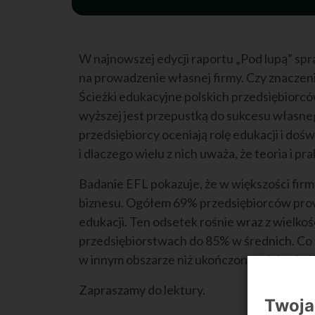
W najnowszej edycji raportu „Pod lupą” spr
na prowadzenie własnej firmy. Czy znaczen
Ścieżki edukacyjne polskich przedsiębiorcó
wyższej jest przepustką do sukcesu własneg
przedsiębiorcy oceniają rolę edukacji i do
i dlaczego wielu z nich uważa, że teoria i pr
Badanie EFL pokazuje, że w większości firm
biznesu. Ogółem 69% przedsiębiorców prowa
edukacji. Ten odsetek rośnie wraz z wielkoś
przedsiębiorstwach do 85% w średnich. Co 
w innym obszarze niż ukończona edukacja (
Zapraszamy do lektury.
Twoja