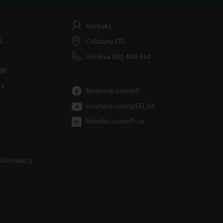
Kontakt
FL
Oddziały EFL
Infolinia 801 404 444
MiF
Ty
facebook.com/efl
youtube.com/@EFLSA
linkedin.com/efl-sa
 Dostawcą