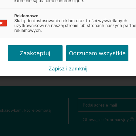
które nie są dla ciebie interesujące.
Reklamowe
Służą do dostosowania reklam oraz treści wyświetlanych
Następny
S
użytkownikowi na naszej stronie lub stronach naszych partn
reklamowych.
d
Tablice rejestracyjne w Polsce –
wyjaśniamy oznaczenia
Odrzucam wszystkie
Zaakceptuj
Artykuły
5 min
Zapisz i zamknij
 wskazówkami, które pomogą
Obowiązek informacyjny