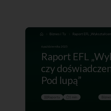
Biznes i Ty
Raport EFL „Wykształcen
6 października 2025
Raport EFL „Wy
czy doświadczen
Pod lupą”
Raporty
1 min
Bizne