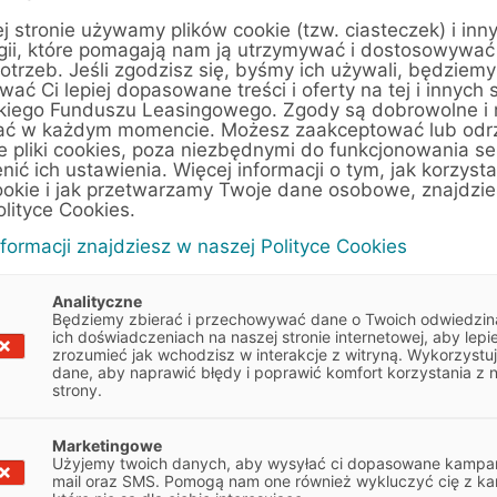
j stronie używamy plików cookie (tzw. ciasteczek) i inn
gii, które pomagają nam ją utrzymywać i dostosowywać
otrzeb. Jeśli zgodzisz się, byśmy ich używali, będziemy
ać Ci lepiej dopasowane treści i oferty na tej i innych 
kiego Funduszu Leasingowego. Zgody są dobrowolne i
ać w każdym momencie. Możesz zaakceptować lub odr
e pliki cookies, poza niezbędnymi do funkcjonowania se
ł i chcesz otrzymywać
enić ich ustawienia. Więcej informacji o tym, jak korzyst
ookie i jak przetwarzamy Twoje dane osobowe, znajdzi
i?
olityce Cookies.
P
nformacji znajdziesz w naszej Polityce Cookies
i artykułami i raportami specjalnymi,
.
Analityczne
Będziemy zbierać i przechowywać dane o Twoich odwiedzin
ZAPISZ SIĘ
ich doświadczeniach na naszej stronie internetowej, aby lepie
zrozumieć jak wchodzisz w interakcje z witryną. Wykorzystu
dane, aby naprawić błędy i poprawić komfort korzystania z 
strony.
owych jest Europejski Fundusz Leasingowy S.A. z
C-D – EFL. Możesz się z nami skontaktować za
l: 801 404 444.
Marketingowe
Użyjemy twoich danych, aby wysyłać ci dopasowane kampan
mail oraz SMS. Pomogą nam one również wykluczyć cię z ka