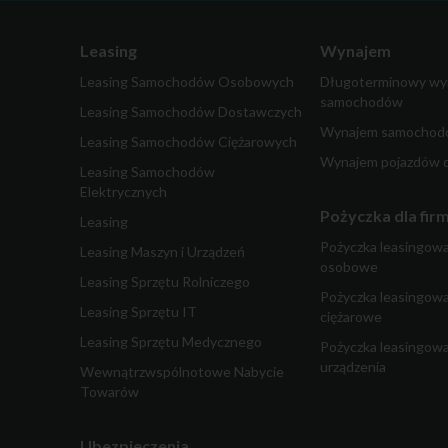
Leasing
Wynajem
Leasing Samochodów Osobowych
Długoterminowy wy
samochodów
Leasing Samochodów Dostawczych
Wynajem samochodó
Leasing Samochodów Ciężarowych
Wynajem pojazdów 
Leasing Samochodów
Elektrycznych
Pożyczka dla fir
Leasing
Pożyczka leasingow
Leasing Maszyn i Urządzeń
osobowe
Leasing Sprzętu Rolniczego
Pożyczka leasingow
Leasing Sprzętu IT
ciężarowe
Leasing Sprzętu Medycznego
Pożyczka leasingowa
urządzenia
Wewnątrzwspólnotowe Nabycie
Towarów
Ubezpieczenia