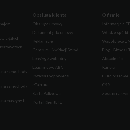
Obsługa klienta
O firmie
najem
Obsługa umowy
Informacje o E
Dokumenty do umowy
Władze spółki
w ciężkich
Reklamacje
Współpraca z 
dostawczych
Centrum Likwidacji Szkód
Blog - Biznes i 
Leasing Swobodny
Aktualności
m
Leasingowe ABC
Kariera
a na samochody
Pytania i odpowiedzi
Biuro prasowe
eFaktura
CSR
a na samochody
Karta Paliwowa
Zostań naszym
 na maszyny i
Portal KlientEFL