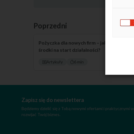
Poprzedni
Pożyczka dla nowych firm – jak zdobyć
środki na start działalności?
Artykuły
6 min
Zapisz się do newslettera
Będziemy dzielić się z Tobą nowymi ofertami i praktycznymi
rozwijać Twój biznes.