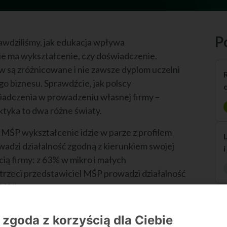
P
awdziliśmy, jak edukacja wpływa
ie ma wykształcenie, czy doświadczenie.
w są zróżnicowane i nie zawsze dyplom uczelni
o biznesu. Sprawdźcie, jak polscy
świadczenia w prowadzeniu własnej firmy –
aktyka to dwa różne światy.
 MŚP wykształcenie idzie w parze z profilem
dzi działalność zgodną z kierunkiem swojej
cią firmy: z 63% w mikro i małych
trzeci przedstawiciel MŚP prowadzi działalność
31%).
 zgoda z korzyścią dla Ciebie