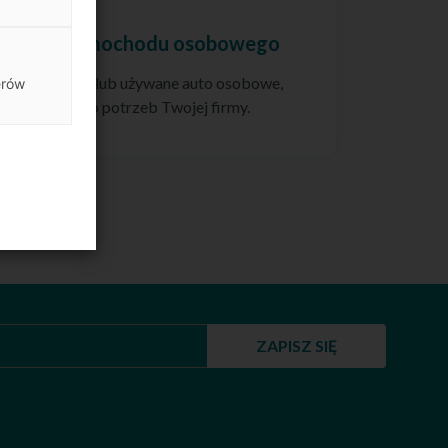
Leasing samochodu osobowego
finansuj nowe lub używane auto osobowe,
erów
opasowane do potrzeb Twojej firmy.
ZAPISZ SIĘ