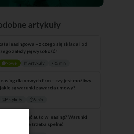
odobne artykuły
Rata leasingowa – z czego się składa i od
czego zależy jej wysokość?
Nowe
Artykuły
5 min
Leasing dla nowych firm – czy jest możliwy
i jakie są warunki zawarcia umowy?
Artykuły
6 min
Kto może wziąć auto w leasing? Warunki
leasingu, które trzeba spełnić