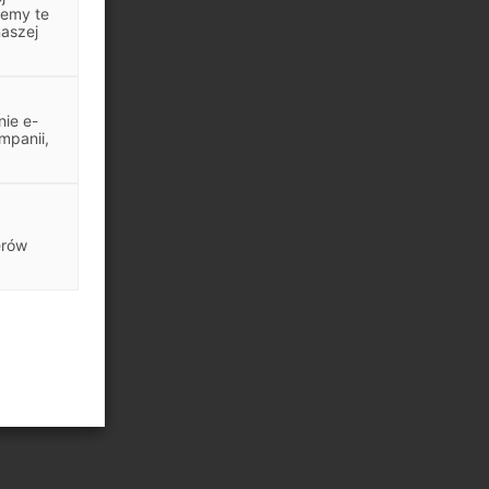
jemy te
naszej
ie e-
mpanii,
erów