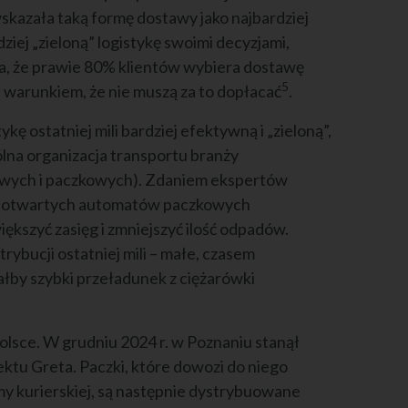
kazała taką formę dostawy jako najbardziej
ziej „zieloną” logistykę swoimi decyzjami,
ka, że prawie 80% klientów wybiera dostawę
5
d warunkiem, że nie muszą za to dopłacać
.
ę ostatniej mili bardziej efektywną i „zieloną”,
pólna organizacja transportu branży
owych i paczkowych). Zdaniem ekspertów
h, otwartych automatów paczkowych
iększyć zasięg i zmniejszyć ilość odpadów.
ybucji ostatniej mili – małe, czasem
łby szybki przeładunek z ciężarówki
lsce. W grudniu 2024 r. w Poznaniu stanął
ktu Greta. Paczki, które dowozi do niego
y kurierskiej, są następnie dystrybuowane