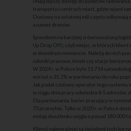
i mają lepszy dostęp do punktów ładowania
transportu i centrach miast, gdzie wjazd s
Dostawy na ostatniej mili często odbywają 
a nawet dronów.
Sposobem na bardziej zrównoważoną logistyk
Up Drop Off), czyli miejsc, w których klien
w dowolnym momencie. Należą do nich punkt
saloniki prasowe, kioski czy stacje benzy
W 2024 r. w Polsce było 51 714 samoobsł
wzrost o 35,1% w porównaniu do roku pop
Jak podał czołowy operator tego systemu w
w ciągu dnia pracy odwiedza 4-5 adresów, d
Dla porównania: kurier pracujący w system
75 przesyłek. Tylko w 2020 r. w Polsce dos
emisję dwutlenku węgla o ponad 180 000 to
Klienci najwyraźniej są świadomi tych korz