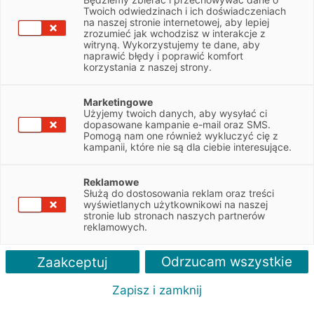
Twoich odwiedzinach i ich doświadczeniach
Sztuczna inteligencja (ang. Artificial Intelligence, AI),
na naszej stronie internetowej, aby lepiej
zrozumieć jak wchodzisz w interakcje z
rozumiana jako ogół technologii naśladujących ludzkie
witryną. Wykorzystujemy te dane, aby
rozumowanie, umiejętności i zachowania, zaprogramowanych
naprawić błędy i poprawić komfort
do analizy świata dookoła i podejmowania działań
korzystania z naszej strony.
nastawionych na konkretny cel, nie jest niczym nowym.
Od chwili, gdy terminu tego po raz pierwszy użył amerykański
Marketingowe
informatyk John McCarthy, minęło już niemal 70 lat. Jednak
Użyjemy twoich danych, aby wysyłać ci
dopasowane kampanie e-mail oraz SMS.
dopiero ostatnie lata przyniosły prawdziwą rewolucję w tej
Pomogą nam one również wykluczyć cię z
dziedzinie, a decyzje, jakie zapadły od początku 2025
kampanii, które nie są dla ciebie interesujące.
r., zwiastują jeszcze szybszy progres. Nic dziwnego, że sztuczna
inteligencja od dłuższego czasu jest odmieniana przez
Reklamowe
wszystkie przypadki.
Służą do dostosowania reklam oraz treści
wyświetlanych użytkownikowi na naszej
Już teraz znajduje zastosowanie w nauce, edukacji
stronie lub stronach naszych partnerów
reklamowych.
czy rozrywce. Potrafi pisać teksty i diagnozować choroby,
ożywić i pokolorować stare zdjęcia, a nawet stworzyć cały film.
Odrzucam wszystkie
Zaakceptuj
Sama w sobie jest ogromnym biznesem – według prognoz
ekspertów firmy Bain & Company rynek sprzętu
Zapisz i zamknij
i oprogramowania na potrzeby AI będzie rósł w tempie 40-55%
1
rocznie i w 2027 r. osiągnie wartość 780-990 mld dolarów
.