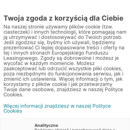
Twoja zgoda z korzyścią dla Ciebie
Na naszej stronie używamy plików cookie (tzw.
ciasteczek) i innych technologii, które pomagają nam
ją utrzymywać i dostosowywać do Twoich potrzeb.
Jeśli zgodzisz się, byśmy ich używali, będziemy
prezentować Ci lepiej dopasowane treści i oferty na
tej i innych stronach Europejskiego Funduszu
Leasingowego. Zgody są dobrowolne i możesz je
wycofać w każdym momencie. Możesz
zaakceptować lub odrzucić wszystkie pliki cookies,
poza niezbędnymi do funkcjonowania serwisu, jak i
zmienić ich ustawienia. Więcej informacji o tym, jak
11 marca 2025
korzystamy z plików cookie i jak przetwarzamy
Raport EFL „AI w codziennym
Twoje dane osobowe, znajdziesz w naszej Polityce
Cookies.
biznesie”
Więcej informacji znajdziesz w naszej Polityce
Cookies
Raporty
2 min
Biznes
Trendy
IT
Analityczne
Będziemy zbierać i przechowywać dane o