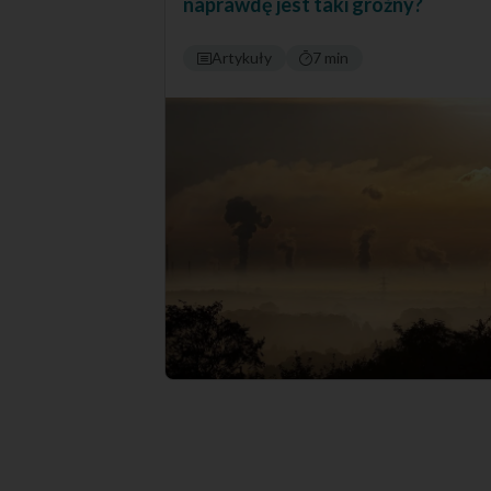
naprawdę jest taki groźny?
Artykuły
7 min