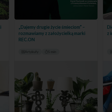
i
„Dajemy drugie życie śmieciom” –
Di
rozmawiamy z założycielką marki
z 
REC.ON
Artykuły
5 min