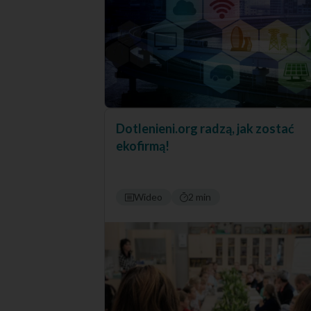
Dotlenieni.org radzą, jak zostać
ekofirmą!
Wideo
2 min