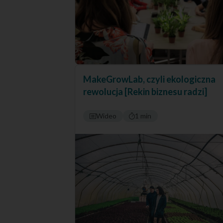
MakeGrowLab, czyli ekologiczna
rewolucja [Rekin biznesu radzi]
Wideo
1 min