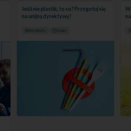
Jeśli nie plastik, to co? Przygotuj się
Wi
na unijną dyrektywę!
na
Artykuły
3 min