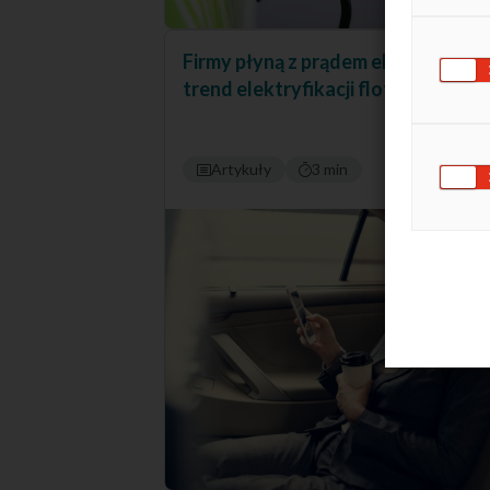
Firmy płyną z prądem ekologii – no
trend elektryfikacji flot
Artykuły
3 min