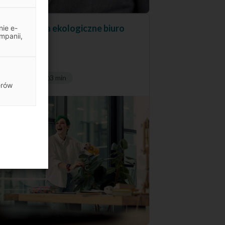
pomysłów na ekologiczne biuro
ie e-
mpanii,
Artykuły
3 min
erów