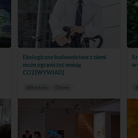
Ekologiczne budownictwo z ziemi
Sz
może ograniczyć emisję
w 
CO2 [WYWIAD]
Artykuły
6 min