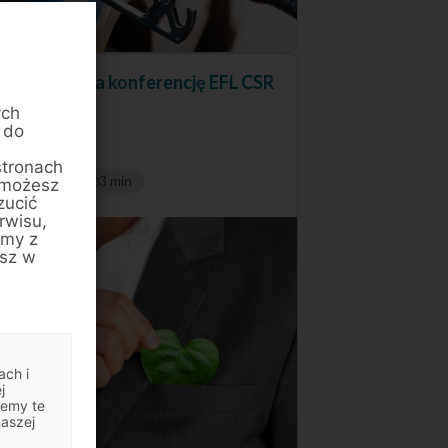
proszenie na konferencję EFL CSR
 MŚP
ych
 do
stronach
Artykuły
3 min
 możesz
zucić
rwisu,
amy z
esz w
ach i
j
jemy te
naszej