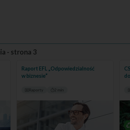
a - strona 3
Raport EFL „Odpowiedzialność
CS
w biznesie”
d
Raporty
2 min