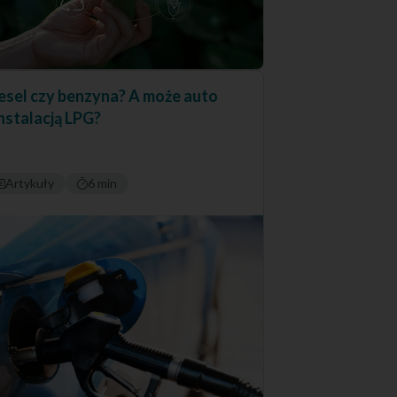
esel czy benzyna? A może auto
instalacją LPG?
Artykuły
6 min