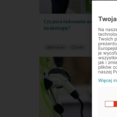
Twoja
Czy pora ładowania auta ma wpły
na ekologię?
Na nasze
technolo
Twoich p
prezentow
Artykuły
2 min
Europejs
je wycof
wszystki
jak i zmi
plików c
naszej P
Więcej i