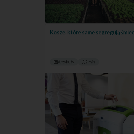
Kosze, które same segregują śmiec
Artykuły
2 min