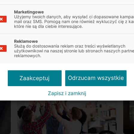
Marketingowe
wy
CSR, czyli społeczna
5 
Użyjemy twoich danych, aby wysyłać ci dopasowane kampan
mail oraz SMS. Pomogą nam one również wykluczyć cię z ka
odpowiedzialność biznesu – jak to się
które nie są dla ciebie interesujące.
robi w dużej firmie?
Reklamowe
Służą do dostosowania reklam oraz treści wyświetlanych
Artykuły
7 min
użytkownikowi na naszej stronie lub stronach naszych partn
reklamowych.
Odrzucam wszystkie
Zaakceptuj
Zapisz i zamknij