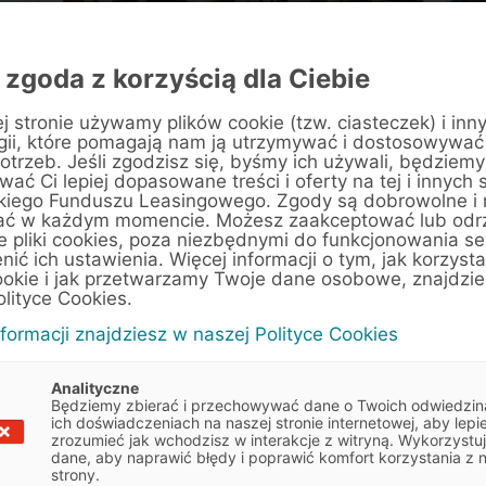
 zgoda z korzyścią dla Ciebie
w
Recykling baterii samochodowych,
Za
czyli drugie życie akumulatorów
w
j stronie używamy plików cookie (tzw. ciasteczek) i inn
gii, które pomagają nam ją utrzymywać i dostosowywać
z elektryków
otrzeb. Jeśli zgodzisz się, byśmy ich używali, będziemy
ać Ci lepiej dopasowane treści i oferty na tej i innych 
Artykuły
3 min
kiego Funduszu Leasingowego. Zgody są dobrowolne i
ać w każdym momencie. Możesz zaakceptować lub odr
e pliki cookies, poza niezbędnymi do funkcjonowania se
enić ich ustawienia. Więcej informacji o tym, jak korzyst
ookie i jak przetwarzamy Twoje dane osobowe, znajdzi
olityce Cookies.
nformacji znajdziesz w naszej Polityce Cookies
Analityczne
Będziemy zbierać i przechowywać dane o Twoich odwiedzin
ich doświadczeniach na naszej stronie internetowej, aby lepie
zrozumieć jak wchodzisz w interakcje z witryną. Wykorzystu
dane, aby naprawić błędy i poprawić komfort korzystania z 
strony.