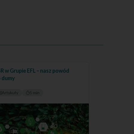
R w Grupie EFL – nasz powód
o dumy
Artykuły
5 min