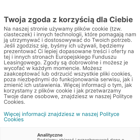
Twoja zgoda z korzyścią dla Ciebie
Na naszej stronie używamy plików cookie (tzw.
ciasteczek) i innych technologii, które pomagają nam
ją utrzymywać i dostosowywać do Twoich potrzeb.
Jeśli zgodzisz się, byśmy ich używali, będziemy
prezentować Ci lepiej dopasowane treści i oferty na
tej i innych stronach Europejskiego Funduszu
Leasingowego. Zgody są dobrowolne i możesz je
wycofać w każdym momencie. Możesz
zaakceptować lub odrzucić wszystkie pliki cookies,
poza niezbędnymi do funkcjonowania serwisu, jak i
zmienić ich ustawienia. Więcej informacji o tym, jak
25 sierpnia 2020
korzystamy z plików cookie i jak przetwarzamy
Czy polskie MŚP skręcają
Twoje dane osobowe, znajdziesz w naszej Polityce
Cookies.
w zielone?
Więcej informacji znajdziesz w naszej Polityce
Cookies
Raporty
2 min
Biznes
Ekologia
Trendy
Analityczne
Będziemy zbierać i przechowywać dane o