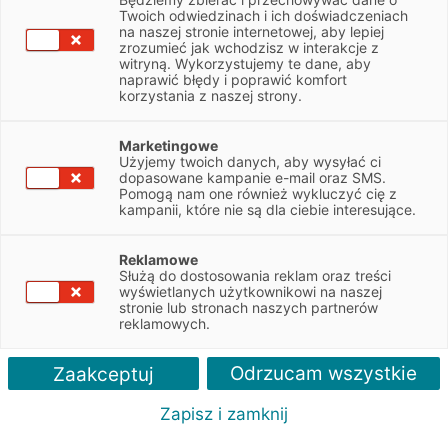
Twoich odwiedzinach i ich doświadczeniach
Świadomość ekologiczna przedsiębiorców sektora
na naszej stronie internetowej, aby lepiej
MŚP jest wysoka. Niemal wszyscy (93 proc.)
zrozumieć jak wchodzisz w interakcje z
witryną. Wykorzystujemy te dane, aby
twierdzą, że ich branża ma wpływ na środowisko.
naprawić błędy i poprawić komfort
Zatem czy inwestują w OZE w trosce o środowisko?
korzystania z naszej strony.
A może to czysty pragmatyzm?
Marketingowe
Na koniec 2019 r. w Polsce instalacje OZE miały łączną
Użyjemy twoich danych, aby wysyłać ci
dopasowane kampanie e-mail oraz SMS.
moc 9106 MW. Oznacza to, że przyrost mocy OZE w ciągu
Pomogą nam one również wykluczyć cię z
2019 r. jest ponad 9 razy większy niż w 2018.
kampanii, które nie są dla ciebie interesujące.
Do połowy 2020 r. inwestycje w energetyce słonecznej w kraju
sięgnęły niemal 2 GW mocy, również dzięki aktywności
Reklamowe
przedsiębiorców MŚP.
Służą do dostosowania reklam oraz treści
wyświetlanych użytkownikowi na naszej
Zapytaliśmy polskie mikro, małe i średnie przedsiębiorstwa
stronie lub stronach naszych partnerów
reklamowych.
o ich wiedzę na temat odnawialnych źródeł energii.
Z przeprowadzonego badania wynika, że polskie
Odrzucam wszystkie
przedsiębiorstwa stosują przede wszystkim strategie
Zaakceptuj
skoncentrowane na budowaniu rentowności. Ekologia
Zapisz i zamknij
nie zawsze wpisuje się w takie podejście i często kojarzona jest
z wyższym kosztem, który firma musi ponieść, aby sprostać