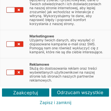
Twoich odwiedzinach i ich doświadczeniach
Renault – leasing samochodu
na naszej stronie internetowej, aby lepiej
zrozumieć jak wchodzisz w interakcje z
elektrycznego
witryną. Wykorzystujemy te dane, aby
naprawić błędy i poprawić komfort
finansowanie aut elektrycznych marki Renault - nowych
korzystania z naszej strony.
i używanych
decyzja leasingowa nawet w 24h
Marketingowe
Użyjemy twoich danych, aby wysyłać ci
wpłata własna już od 0%
dopasowane kampanie e-mail oraz SMS.
Pomogą nam one również wykluczyć cię z
kampanii, które nie są dla ciebie interesujące.
ZAPYTAJ O LEASING
Reklamowe
Służą do dostosowania reklam oraz treści
wyświetlanych użytkownikowi na naszej
stronie lub stronach naszych partnerów
we marki
Polecane artykuły
Więcej o leasingu
Kontakt
reklamowych.
Odrzucam wszystkie
Zaakceptuj
Zapisz i zamknij
Kalkulator śladu węglowego