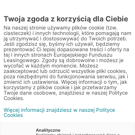
Twoja zgoda z korzyścią dla Ciebie
Na naszej stronie używamy plików cookie (tzw.
ciasteczek) i innych technologii, które pomagają nam
ją utrzymywać i dostosowywać do Twoich potrzeb.
Jeśli zgodzisz się, byśmy ich używali, będziemy
prezentować Ci lepiej dopasowane treści i oferty na
tej i innych stronach Europejskiego Funduszu
Leasingowego. Zgody są dobrowolne i możesz je
wycofać w każdym momencie. Możesz
zaakceptować lub odrzucić wszystkie pliki cookies,
poza niezbędnymi do funkcjonowania serwisu, jak i
23 września 2024
zmienić ich ustawienia. Więcej informacji o tym, jak
Ecodriving, czyli ekonomiczna
korzystamy z plików cookie i jak przetwarzamy
jazda samochodem.
Twoje dane osobowe, znajdziesz w naszej Polityce
Cookies.
Jak wprowadzić ją w nawyk?
Więcej informacji znajdziesz w naszej Polityce
Cookies
Artykuły
7 min
Motoryzacja
Ekologia
Porady
Analityczne
Będziemy zbierać i przechowywać dane o