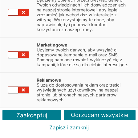
Twoich odwiedzinach i ich doświadczeniach
Spis treści
na naszej stronie internetowej, aby lepiej
zrozumieć jak wchodzisz w interakcje z
Ecodriving jako sposób na mniejsze zużycie paliwa
witryną. Wykorzystujemy te dane, aby
naprawić błędy i poprawić komfort
Zasady ecodrivingu. Jak jeździć ekonomicznie?
korzystania z naszej strony.
Jakie oszczędności może dać ekonomiczna jazda autem?
Czy ecodriving może mieć pozytywne skutki dla środowiska?
Marketingowe
Użyjemy twoich danych, aby wysyłać ci
Ekonomiczna jazda samochodem pozwala osiągnąć
dopasowane kampanie e-mail oraz SMS.
oszczędności finansowe, skrócić czas przejazdów
Pomogą nam one również wykluczyć cię z
kampanii, które nie są dla ciebie interesujące.
i zwiększyć poziom bezpieczeństwa na drodze.
Sprzyja zarazem ochronie środowiska naturalnego.
Reklamowe
Służą do dostosowania reklam oraz treści
W dzisiejszym artykule wyjaśniamy pojęcie ecodrivingu oraz
wyświetlanych użytkownikowi na naszej
tłumaczymy, na czym polega ekonomiczna jazda samochodem.
stronie lub stronach naszych partnerów
Pokazujemy również, ile pozwala zaoszczędzić stosowanie się
reklamowych.
do jej zasad w trakcie jazdy.
Odrzucam wszystkie
Zaakceptuj
Ecodriving jako sposób na mniejsze
Zapisz i zamknij
zużycie paliwa