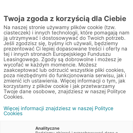
Twoja zgoda z korzyścią dla Ciebie
Na naszej stronie używamy plików cookie (tzw.
ciasteczek) i innych technologii, które pomagają nam
ją utrzymywać i dostosowywać do Twoich potrzeb.
Jeśli zgodzisz się, byśmy ich używali, będziemy
prezentować Ci lepiej dopasowane treści i oferty na
tej i innych stronach Europejskiego Funduszu
Leasingowego. Zgody są dobrowolne i możesz je
wycofać w każdym momencie. Możesz
zaakceptować lub odrzucić wszystkie pliki cookies,
poza niezbędnymi do funkcjonowania serwisu, jak i
zmienić ich ustawienia. Więcej informacji o tym, jak
11 września 2024
korzystamy z plików cookie i jak przetwarzamy
Czy można wymienić auto
Twoje dane osobowe, znajdziesz w naszej Polityce
Cookies.
w leasingu przed końcem umowy?
Więcej informacji znajdziesz w naszej Polityce
Cookies
Artykuły
5 min
Finanse
Motoryzacja
Porady
Analityczne
Będziemy zbierać i przechowywać dane o