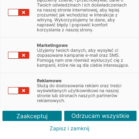
Twoich odwiedzinach i ich doświadczeniach
Spis treści
na naszej stronie internetowej, aby lepiej
zrozumieć jak wchodzisz w interakcje z
Zmiana samochodu w trakcie trwania leasingu – czy to możliwe?
witryną. Wykorzystujemy te dane, aby
naprawić błędy i poprawić komfort
Wcześniejsza spłata leasingu i wymiana samochodu
korzystania z naszej strony.
Cesja leasingu
Dzierżawa samochodu innej firmie
Marketingowe
Zmiana auta w trakcie leasingu, jeśli jest obciążone wadą
Użyjemy twoich danych, aby wysyłać ci
fabryczną
dopasowane kampanie e-mail oraz SMS.
Wymiana samochodu na nowy w leasingu po zakończeniu umowy
Pomogą nam one również wykluczyć cię z
kampanii, które nie są dla ciebie interesujące.
Czy można zmienić samochód w trakcie leasingu – podsumowanie
Niektórzy przedsiębiorcy zadają sobie pytanie,
Reklamowe
Służą do dostosowania reklam oraz treści
czy można wymienić auto w leasingu podczas
wyświetlanych użytkownikowi na naszej
obowiązywania umowy. Powodem takiego zamiaru
stronie lub stronach naszych partnerów
zwykle jest chęć wyposażenia firmy w nowszy
reklamowych.
model – lepiej wyposażony, bezpieczniejszy,
szybszy, oszczędniejszy czy bardziej
Odrzucam wszystkie
Zaakceptuj
reprezentacyjny. Leasingobiorca może również
Zapisz i zamknij
chcieć zamienić pojazd na tańszy, aby zmniejszyć
wysokość raty – np. z powodu utraty płynności