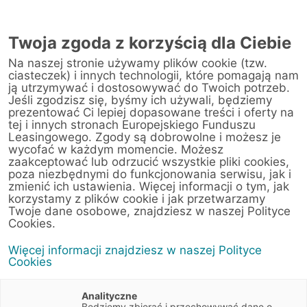
Twoja zgoda z korzyścią dla Ciebie
Na naszej stronie używamy plików cookie (tzw.
ciasteczek) i innych technologii, które pomagają nam
ją utrzymywać i dostosowywać do Twoich potrzeb.
Jeśli zgodzisz się, byśmy ich używali, będziemy
prezentować Ci lepiej dopasowane treści i oferty na
tej i innych stronach Europejskiego Funduszu
Leasingowego. Zgody są dobrowolne i możesz je
wycofać w każdym momencie. Możesz
zaakceptować lub odrzucić wszystkie pliki cookies,
poza niezbędnymi do funkcjonowania serwisu, jak i
13 listopada 2019
zmienić ich ustawienia. Więcej informacji o tym, jak
5 technologii, w które warto
korzystamy z plików cookie i jak przetwarzamy
zainwestować na drodze
Twoje dane osobowe, znajdziesz w naszej Polityce
Cookies.
do sukcesu
Więcej informacji znajdziesz w naszej Polityce
Cookies
Artykuły
3 min
IT
Biznes
Trendy
Analityczne
Będziemy zbierać i przechowywać dane o