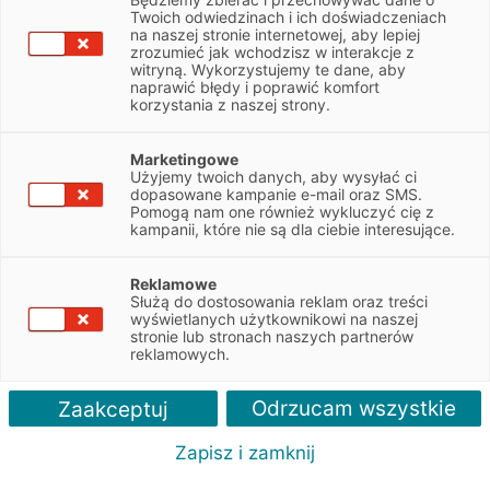
Twoich odwiedzinach i ich doświadczeniach
Spis treści
na naszej stronie internetowej, aby lepiej
zrozumieć jak wchodzisz w interakcje z
Cloud computing
witryną. Wykorzystujemy te dane, aby
naprawić błędy i poprawić komfort
Technologie mobilne
korzystania z naszej strony.
Big data
Voicebot
Marketingowe
Nowoczesny sprzęt
Użyjemy twoich danych, aby wysyłać ci
dopasowane kampanie e-mail oraz SMS.
Większa wydajność, lepsza komunikacja między
Pomogą nam one również wykluczyć cię z
kampanii, które nie są dla ciebie interesujące.
pracownikami, zwiększenie konkurencyjności,
odczuwalne oszczędności. To tylko kilka zalet
nowoczesnych technologii. Dowiedz się, w które
Reklamowe
Służą do dostosowania reklam oraz treści
warto zainwestować.
wyświetlanych użytkownikowi na naszej
stronie lub stronach naszych partnerów
reklamowych.
Odrzucam wszystkie
Zaakceptuj
Cloud computing
Zapisz i zamknij
Chmura obliczeniowa to technologia
IT
służąca
do przechowywania i przetwarzania danych w wirtualnej