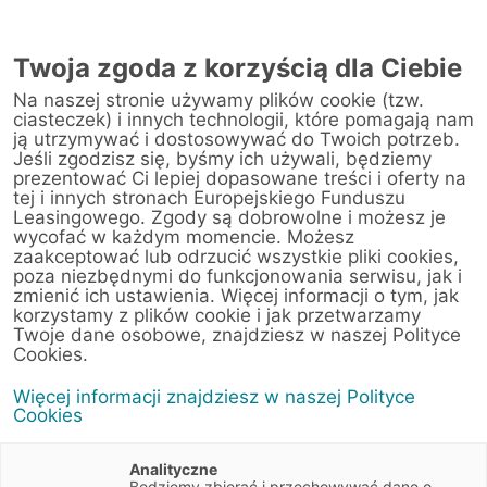
Twoja zgoda z korzyścią dla Ciebie
Na naszej stronie używamy plików cookie (tzw.
ciasteczek) i innych technologii, które pomagają nam
ją utrzymywać i dostosowywać do Twoich potrzeb.
Jeśli zgodzisz się, byśmy ich używali, będziemy
prezentować Ci lepiej dopasowane treści i oferty na
tej i innych stronach Europejskiego Funduszu
Leasingowego. Zgody są dobrowolne i możesz je
wycofać w każdym momencie. Możesz
zaakceptować lub odrzucić wszystkie pliki cookies,
poza niezbędnymi do funkcjonowania serwisu, jak i
zmienić ich ustawienia. Więcej informacji o tym, jak
13 maja 2019
korzystamy z plików cookie i jak przetwarzamy
ABC LEASINGU – jak zakończyć
Twoje dane osobowe, znajdziesz w naszej Polityce
Cookies.
umowę?
Więcej informacji znajdziesz w naszej Polityce
Cookies
Wideo
1 min
Biznes
Finanse
Analityczne
Będziemy zbierać i przechowywać dane o