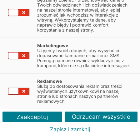
Twoich odwiedzinach i ich doświadczeniach
ABC Leasingu – zobacz materiał wideo o tym, jakie są
na naszej stronie internetowej, aby lepiej
zrozumieć jak wchodzisz w interakcje z
możliwości zakończenia umowy leasingu.
witryną. Wykorzystujemy te dane, aby
naprawić błędy i poprawić komfort
W filmiku omawiamy takie rozwiązania, jak zakończenie umowy
korzystania z naszej strony.
leasingu w terminie,
przedterminowa spłata leasingu
oraz
cesja
umowy
przez inny podmiot.
Marketingowe
Użyjemy twoich danych, aby wysyłać ci
dopasowane kampanie e-mail oraz SMS.
Pomogą nam one również wykluczyć cię z
kampanii, które nie są dla ciebie interesujące.
Reklamowe
Służą do dostosowania reklam oraz treści
wyświetlanych użytkownikowi na naszej
stronie lub stronach naszych partnerów
reklamowych.
Odrzucam wszystkie
Zaakceptuj
Zapisz i zamknij