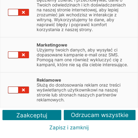
Twoich odwiedzinach i ich doświadczeniach
na naszej stronie internetowej, aby lepiej
Leasing
zrozumieć jak wchodzisz w interakcje z
witryną. Wykorzystujemy te dane, aby
naprawić błędy i poprawić komfort
Ubezpieczenia
korzystania z naszej strony.
Wynajem
Marketingowe
Użyjemy twoich danych, aby wysyłać ci
Pożyczka dla firm
dopasowane kampanie e-mail oraz SMS.
Pomogą nam one również wykluczyć cię z
Obsługa klienta
kampanii, które nie są dla ciebie interesujące.
O firmie
Reklamowe
Służą do dostosowania reklam oraz treści
Ustawienia i regulaminy
wyświetlanych użytkownikowi na naszej
stronie lub stronach naszych partnerów
reklamowych.
Kontakt
Odrzucam wszystkie
Zaakceptuj
Oddziały EFL
Zapisz i zamknij
Infolinia 801 404 444