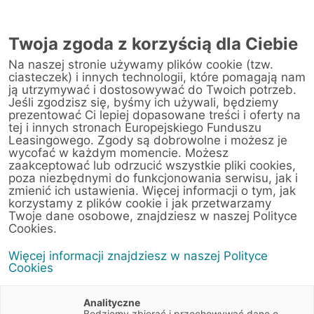
Twoja zgoda z korzyścią dla Ciebie
Na naszej stronie używamy plików cookie (tzw.
Wszystkie artykuły: Elektromobilność -
ciasteczek) i innych technologii, które pomagają nam
strona 5
ją utrzymywać i dostosowywać do Twoich potrzeb.
Jeśli zgodzisz się, byśmy ich używali, będziemy
prezentować Ci lepiej dopasowane treści i oferty na
tej i innych stronach Europejskiego Funduszu
Leasingowego. Zgody są dobrowolne i możesz je
wycofać w każdym momencie. Możesz
zaakceptować lub odrzucić wszystkie pliki cookies,
poza niezbędnymi do funkcjonowania serwisu, jak i
Zapisz się do newslettera
zmienić ich ustawienia. Więcej informacji o tym, jak
korzystamy z plików cookie i jak przetwarzamy
Będziemy dzielić się z Tobą nowymi ofertami i praktycznymi
Twoje dane osobowe, znajdziesz w naszej Polityce
wskazówkami, które pomogą rozwijać Twój biznes.
Cookies.
ZAPISZ SIĘ
Więcej informacji znajdziesz w naszej Polityce
Cookies
Obowiązek informacyjny
Analityczne
Będziemy zbierać i przechowywać dane o