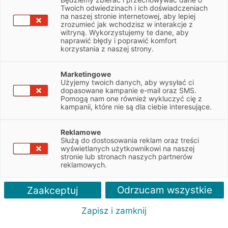
Twoich odwiedzinach i ich doświadczeniach
Spis treści
na naszej stronie internetowej, aby lepiej
zrozumieć jak wchodzisz w interakcje z
Zyski z chmury
witryną. Wykorzystujemy te dane, aby
naprawić błędy i poprawić komfort
Przyszłość to mobilność
korzystania z naszej strony.
Prowadzenie biznesu z sukcesem w dzisiejszych
Marketingowe
czasach jest odpowiedzialnym i wymagającym
Użyjemy twoich danych, aby wysyłać ci
zajęciem. Można wręcz pokusić się o stwierdzenie,
dopasowane kampanie e-mail oraz SMS.
Pomogą nam one również wykluczyć cię z
że jest dużym wyzwaniem. Żeby mu podołać, trzeba
kampanii, które nie są dla ciebie interesujące.
stale trzymać rękę na pulsie, być na bieżąco i śledzić
technologie, które mogą znacząco poprawić
Reklamowe
komfort zarządzania firmą.
Służą do dostosowania reklam oraz treści
wyświetlanych użytkownikowi na naszej
Nie jest więc dziwne, że stale rośnie zainteresowanie usługami
stronie lub stronach naszych partnerów
reklamowych.
związanymi z wprowadzeniem modelu chmurowego w biznesie.
Firma IDC szacuje, że jedynie 7 lat wystarczy, by wzrost udziału
Odrzucam wszystkie
Zaakceptuj
chmury w rynku oprogramowania w Europie wyniósł niemal
70%. W Polsce również wzrasta procent wykorzystania
Zapisz i zamknij
rozwiązań chmurowych, jednak dzieje się to znacznie wolniej niż
w innych krajach.