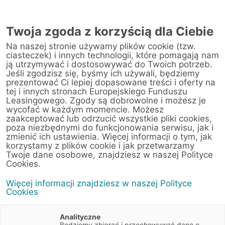
Twoja zgoda z korzyścią dla Ciebie
Na naszej stronie używamy plików cookie (tzw.
ciasteczek) i innych technologii, które pomagają nam
ją utrzymywać i dostosowywać do Twoich potrzeb.
Jeśli zgodzisz się, byśmy ich używali, będziemy
prezentować Ci lepiej dopasowane treści i oferty na
tej i innych stronach Europejskiego Funduszu
Leasingowego. Zgody są dobrowolne i możesz je
wycofać w każdym momencie. Możesz
zaakceptować lub odrzucić wszystkie pliki cookies,
poza niezbędnymi do funkcjonowania serwisu, jak i
22 lipca 2019
zmienić ich ustawienia. Więcej informacji o tym, jak
Rozwój, mobilność,
korzystamy z plików cookie i jak przetwarzamy
bezpieczeństwo – rola cyfrowej
Twoje dane osobowe, znajdziesz w naszej Polityce
Cookies.
chmury w zarządzaniu biznesem
Więcej informacji znajdziesz w naszej Polityce
Cookies
Artykuły
2 min
Biznes
Trendy
IT
Analityczne
Będziemy zbierać i przechowywać dane o