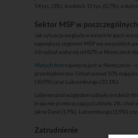
54 tys. (3%), średnich 15 tys. (0,7%), a duży
Sektor MŚP w poszczególnych
Jak sytuacja wygląda w innych krajach eur
największy segment MŚP we wszystkich pań
Ich udział waha się od 82% w Niemczech do
Małych firm
najwięcej jest w Niemczech – 
przedsiębiorstw. Udział ponad 10% mają jes
(10,9%) oraz Luksemburgu (10,1%).
Liderem pod względem udziału średnich fi
kraju nie przekraczają już udziału 2%, choć 
jak w Danii (1,9%), Luksemburgu (1,9%) czy
Zatrudnienie