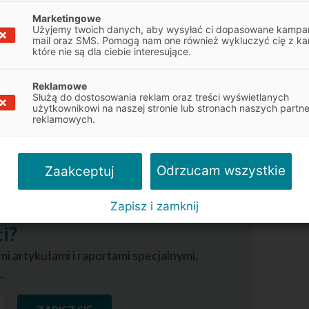
%). Dane te pokazują, że pierwszy
Marketingowe
Użyjemy twoich danych, aby wysyłać ci dopasowane kampan
ponad dwie na trzy firmy.
mail oraz SMS. Pomogą nam one również wykluczyć cię z ka
które nie są dla ciebie interesujące.
ozycji atrakcyjne warunki finansowania swoich
ystają. Przykładem jest
leasing
, który można
Reklamowe
Służą do dostosowania reklam oraz treści wyświetlanych
na to czy firma należy do sektora małych
użytkownikowi na naszej stronie lub stronach naszych partn
ch firm. Do tego w
Leasingu Swobodnym
reklamowych.
acanych rat.
Odrzucam wszystkie
Zaakceptuj
ł i chcesz otrzymywać
Zapisz i zamknij
i?
i artykułami i raportami specjalnymi,
.