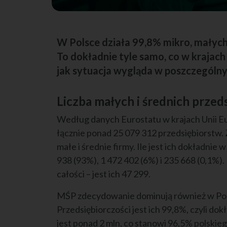
W Polsce działa 99,8% mikro, małych 
To dokładnie tyle samo, co w krajach
jak sytuacja wygląda w poszczególny
Liczba małych i średnich przed
Według danych Eurostatu w krajach Unii Eu
łącznie ponad 25 079 312 przedsiębiorstw.
małe i średnie firmy. Ile jest ich dokładnie
938 (93%), 1 472 402 (6%) i 235 668 (0,1%).
całości – jest ich 47 299.
MŚP zdecydowanie dominują również w Pols
Przedsiębiorczości jest ich 99,8%, czyli dok
jest ponad 2 mln, co stanowi 96,5% polskie