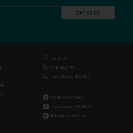
ZAPISZ SIĘ
Kontakt
FL
Oddziały EFL
Infolinia 801 404 444
MiF
Ty
facebook.com/efl
youtube.com/@EFLSA
linkedin.com/efl-sa