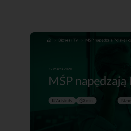
Biznes i Ty
MŚP napędzają Polskę i c
12 marca 2020
MŚP napędzają P
Artykuły
3 min
Bizn