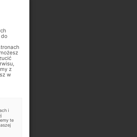
ych
 do
stronach
 możesz
zucić
rwisu,
amy z
esz w
ach i
j
jemy te
naszej