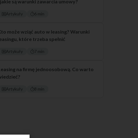
i jakie są warunki zawarcia umowy?
Artykuły
6 min
Kto może wziąć auto w leasing? Warunki
leasingu, które trzeba spełnić
Artykuły
7 min
Leasing na firmę jednoosobową. Co warto
wiedzieć?
Artykuły
8 min