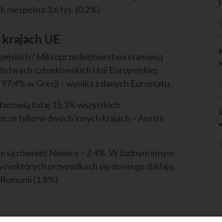
ch niespełna 3,6 tys. (0,2%).
 krajach UE
opejskich? Mikroprzedsiębiorstwa stanowią
stwach członkowskich Unii Europejskiej.
 97,4% w Grecji – wynika z danych Eurostatu.
stanowią tutaj 15,1% wszystkich
zcze tylko w dwóch innych krajach – Austrii
rm są również Niemcy – 2,4%. W żadnym innym
w niektórych przypadkach się do niego zbliżają,
 Rumunii (1,8%).