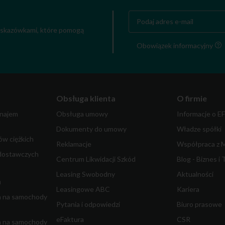
 wskazówkami, które pomogą
Obowiązek informacyjny
Obsługa klienta
O firmie
najem
Obsługa umowy
Informacje o E
Dokumenty do umowy
Władze spółki
w ciężkich
Reklamacje
Współpraca z 
dostawczych
Centrum Likwidacji Szkód
Blog - Biznes i 
Leasing Swobodny
Aktualności
m
Leasingowe ABC
Kariera
a na samochody
Pytania i odpowiedzi
Biuro prasowe
eFaktura
CSR
a na samochody