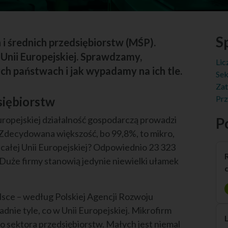
Sp
i średnich przedsiębiorstw (MŚP).
 Unii Europejskiej. Sprawdzamy,
Lic
ch państwach i jak wypadamy na ich tle.
Sek
Zat
Prz
siębiorstw
ropejskiej działalność gospodarczą prowadzi
P
 Zdecydowana większość, bo 99,8%, to mikro,
 w całej Unii Europejskiej? Odpowiednio 23 323
 Duże firmy stanowią jedynie niewielki ułamek
ce – według Polskiej Agencji Rozwoju
ładnie tyle, co w Unii Europejskiej. Mikrofirm
go sektora przedsiębiorstw. Małych jest niemal