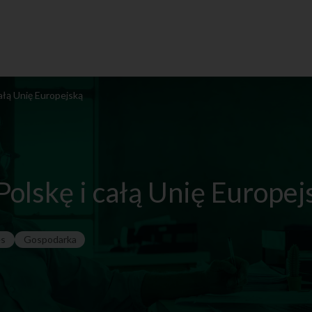
ałą Unię Europejską
olskę i całą Unię Europej
es
Gospodarka