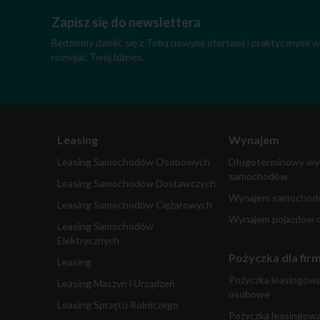
Zapisz się do newslettera
Będziemy dzielić się z Tobą nowymi ofertami i praktycznymi
rozwijać Twój biznes.
Leasing
Wynajem
Leasing Samochodów Osobowych
Długoterminowy wy
samochodów
Leasing Samochodów Dostawczych
Wynajem samochodó
Leasing Samochodów Ciężarowych
Wynajem pojazdów 
Leasing Samochodów
Elektrycznych
Pożyczka dla fir
Leasing
Pożyczka leasingow
Leasing Maszyn i Urządzeń
osobowe
Leasing Sprzętu Rolniczego
Pożyczka leasingow