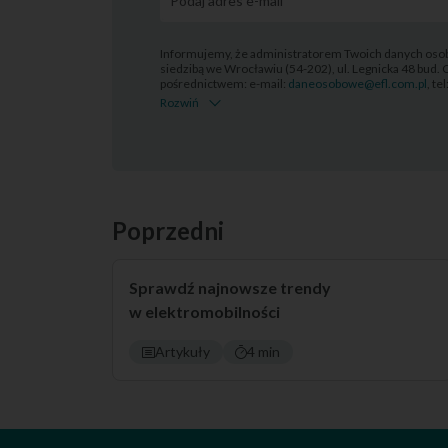
Informujemy, że administratorem Twoich danych osob
siedzibą we Wrocławiu (54-202), ul. Legnicka 48 bud. 
pośrednictwem: e-mail:
daneosobowe@efl.com.pl
, te
Rozwiń
Poprzedni
Sprawdź najnowsze trendy
w elektromobilności
Artykuły
4 min