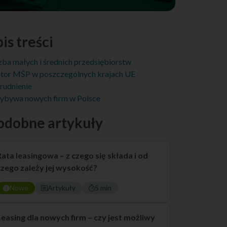
is treści
zba małych i średnich przedsiębiorstw
tor MŚP w poszczególnych krajach UE
rudnienie
ybywa nowych firm w Polsce
odobne artykuły
Rata leasingowa – z czego się składa i od
czego zależy jej wysokość?
Nowe
Artykuły
5 min
Leasing dla nowych firm – czy jest możliwy