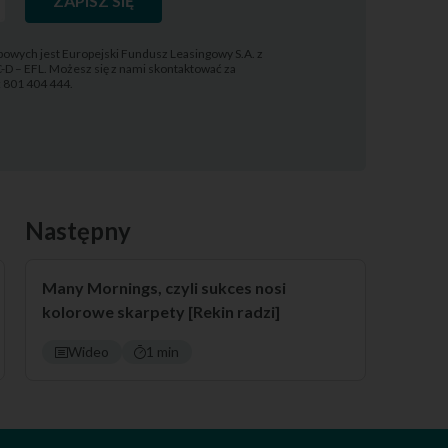
ZAPISZ SIĘ
owych jest Europejski Fundusz Leasingowy S.A. z
C-D – EFL. Możesz się z nami skontaktować za
l: 801 404 444.
Następny
Many Mornings, czyli sukces nosi
kolorowe skarpety [Rekin radzi]
Wideo
1 min