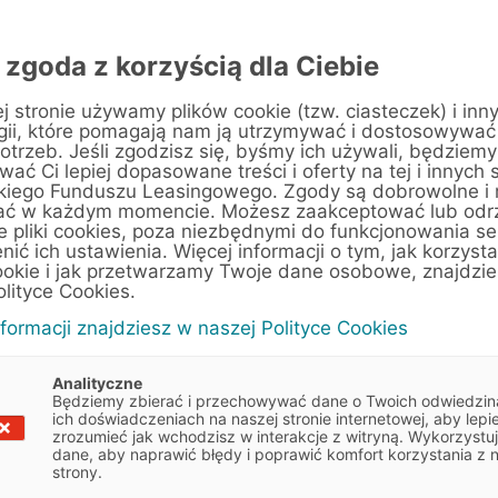
siębiorstw pracuje 146 784 592 osoby – wynika
icy sektora mikro, małych i średnich firm –
 zgoda z korzyścią dla Ciebie
0 (20,1%) oraz 24 670 024 (16,8%). Duże unijne
%).
j stronie używamy plików cookie (tzw. ciasteczek) i inn
gii, które pomagają nam ją utrzymywać i dostosowywać
sce w sektorze przedsiębiorstw jest
otrzeb. Jeśli zgodzisz się, byśmy ich używali, będziemy
ać Ci lepiej dopasowane treści i oferty na tej i innych 
wana większość to pracownicy sektora MŚP –
kiego Funduszu Leasingowego. Zgody są dobrowolne i
czby. Najwięcej osób pracowało
ać w każdym momencie. Możesz zaakceptować lub odr
e pliki cookies, poza niezbędnymi do funkcjonowania se
sób – 40,4%), a następnie w dużych (ponad
enić ich ustawienia. Więcej informacji o tym, jak korzyst
onad 1,6 mln osób, a w małych – 1,1 mln.
ookie i jak przetwarzamy Twoje dane osobowe, znajdzi
olityce Cookies.
nformacji znajdziesz w naszej Polityce Cookies
ce
 zarejestrowano 393 tys. firm. W porównaniu
Analityczne
Będziemy zbierać i przechowywać dane o Twoich odwiedzin
ch przedsiębiorstw wzrosła o 8,7%. Podobnie
ich doświadczeniach na naszej stronie internetowej, aby lepie
stało w następujących działach gospodarki:
zrozumieć jak wchodzisz w interakcje z witryną. Wykorzystu
dane, aby naprawić błędy i poprawić komfort korzystania z 
 powstałych firm), handel (64,8 tys. -16,5%),
strony.
owa i techniczna (44,7 tys. – 11,4%) oraz