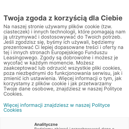
Twoja zgoda z korzyścią dla Ciebie
Na naszej stronie używamy plików cookie (tzw.
ciasteczek) i innych technologii, które pomagają nam
ją utrzymywać i dostosowywać do Twoich potrzeb.
Jeśli zgodzisz się, byśmy ich używali, będziemy
prezentować Ci lepiej dopasowane treści i oferty na
tej i innych stronach Europejskiego Funduszu
Leasingowego. Zgody są dobrowolne i możesz je
wycofać w każdym momencie. Możesz
zaakceptować lub odrzucić wszystkie pliki cookies,
poza niezbędnymi do funkcjonowania serwisu, jak i
zmienić ich ustawienia. Więcej informacji o tym, jak
6 czerwca 2016
korzystamy z plików cookie i jak przetwarzamy
Remarketing sprzętu
Twoje dane osobowe, znajdziesz w naszej Polityce
Cookies.
poleasingowego
Więcej informacji znajdziesz w naszej Polityce
Cookies
Artykuły
4 min
Biznes
Finanse
Analityczne
Będziemy zbierać i przechowywać dane o