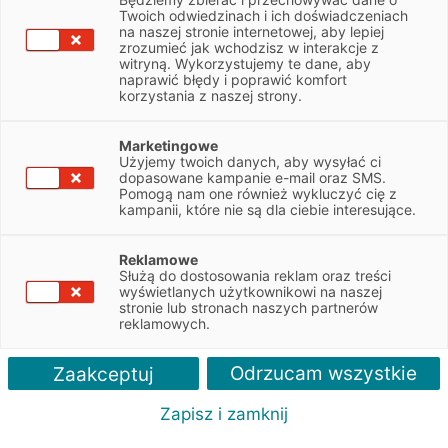
Twoich odwiedzinach i ich doświadczeniach
Spis treści
na naszej stronie internetowej, aby lepiej
zrozumieć jak wchodzisz w interakcje z
Aukcje poleasingowe rozwiązaniem na zakup sprawdzonego
witryną. Wykorzystujemy te dane, aby
naprawić błędy i poprawić komfort
sprzętu
korzystania z naszej strony.
Zalety sprzętu poleasingowego
Jak korzystnie sprzedać używany sprzęt?
Marketingowe
Użyjemy twoich danych, aby wysyłać ci
Z pojęciem remarketingu spotykamy się nie tylko
dopasowane kampanie e-mail oraz SMS.
przy planowaniu i realizacji strategii reklamowej
Pomogą nam one również wykluczyć cię z
kampanii, które nie są dla ciebie interesujące.
dla firmy. To określenie, z którym mamy
do czynienia także podczas sprzedaży
Reklamowe
samochodów, maszyn czy innych przedmiotów
Służą do dostosowania reklam oraz treści
i usług. Jak zatem szybko i sprawnie dokonać
wyświetlanych użytkownikowi na naszej
sprzedaży używanego sprzętu, z drugiej strony
stronie lub stronach naszych partnerów
reklamowych.
z jakich rozwiązań korzystać przy jego zakupie?
Odrzucam wszystkie
Zaakceptuj
Aukcje poleasingowe rozwiązaniem
na zakup sprawdzonego sprzętu
Zapisz i zamknij