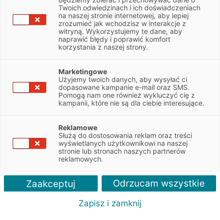
Twoich odwiedzinach i ich doświadczeniach
Spis treści
na naszej stronie internetowej, aby lepiej
zrozumieć jak wchodzisz w interakcje z
Jakie korzyści zapewnia nowoczesny sprzęt rolniczy?
witryną. Wykorzystujemy te dane, aby
naprawić błędy i poprawić komfort
Jak korzystnie sfinansować maszyny rolnicze?
korzystania z naszej strony.
Rośnie popularność pożyczki na maszyny rolnicze
Jakie są zalety zewnętrznego finansowania maszyn rolniczych?
Marketingowe
Programy fabryczne dla rolników w EFL
Użyjemy twoich danych, aby wysyłać ci
Rodzaje maszyn rolniczych – najczęściej zadawane pytania (FAQ)
dopasowane kampanie e-mail oraz SMS.
Pomogą nam one również wykluczyć cię z
kampanii, które nie są dla ciebie interesujące.
Jesteś rolnikiem i myślisz o tym, aby rozwinąć swoje
gospodarstwo? Potrzebujesz więc nowoczesnych
maszyn, dzięki którym usprawnisz i przyspieszysz
Reklamowe
Służą do dostosowania reklam oraz treści
prace polowe, a także podniesiesz ich wydajność.
wyświetlanych użytkownikowi na naszej
stronie lub stronach naszych partnerów
Dowiedz się, jak sfinansować maszyny w swoim gospodarstwie
reklamowych.
rolnym. Sprawdź, jaki sprzęt wybrać i jak może on usprawnić
Twój rolniczy biznes.
Odrzucam wszystkie
Zaakceptuj
Zapisz i zamknij
Jakie korzyści zapewnia nowoczesny