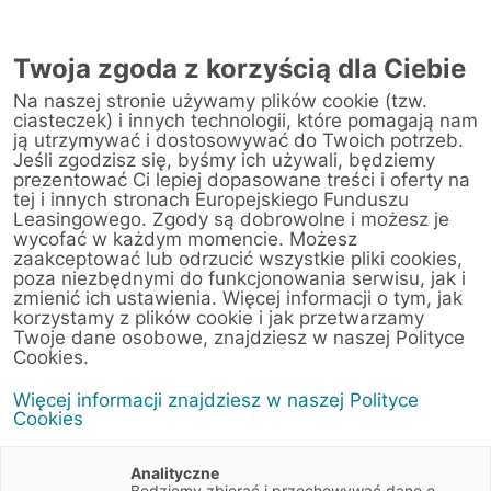
Twoja zgoda z korzyścią dla Ciebie
Na naszej stronie używamy plików cookie (tzw.
ciasteczek) i innych technologii, które pomagają nam
ją utrzymywać i dostosowywać do Twoich potrzeb.
Jeśli zgodzisz się, byśmy ich używali, będziemy
prezentować Ci lepiej dopasowane treści i oferty na
tej i innych stronach Europejskiego Funduszu
Leasingowego. Zgody są dobrowolne i możesz je
wycofać w każdym momencie. Możesz
zaakceptować lub odrzucić wszystkie pliki cookies,
poza niezbędnymi do funkcjonowania serwisu, jak i
3 marca 2026
zmienić ich ustawienia. Więcej informacji o tym, jak
Finansowanie maszyn rolniczych –
korzystamy z plików cookie i jak przetwarzamy
na czym polegają programy
Twoje dane osobowe, znajdziesz w naszej Polityce
Cookies.
fabryczne dla rolników?
Więcej informacji znajdziesz w naszej Polityce
Cookies
Artykuły
5 min
Finanse
Porady
Analityczne
Będziemy zbierać i przechowywać dane o