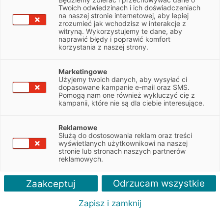
Twoich odwiedzinach i ich doświadczeniach
Oferty pracy
na naszej stronie internetowej, aby lepiej
zrozumieć jak wchodzisz w interakcje z
witryną. Wykorzystujemy te dane, aby
naprawić błędy i poprawić komfort
korzystania z naszej strony.
Kariera w EFL
Oferty pracy
Jak się u nas pracuje?
Twój
Marketingowe
Użyjemy twoich danych, aby wysyłać ci
dopasowane kampanie e-mail oraz SMS.
Pomogą nam one również wykluczyć cię z
kampanii, które nie są dla ciebie interesujące.
Dział
Reklamowe
Służą do dostosowania reklam oraz treści
Miejsce pracy
wyświetlanych użytkownikowi na naszej
stronie lub stronach naszych partnerów
reklamowych.
Szukaj
Odrzucam wszystkie
Zaakceptuj
Zapisz i zamknij