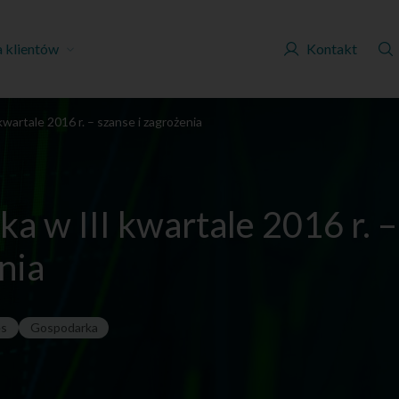
a klientów
Kontakt
wartale 2016 r. – szanse i zagrożenia
a w III kwartale 2016 r. –
nia
es
Gospodarka