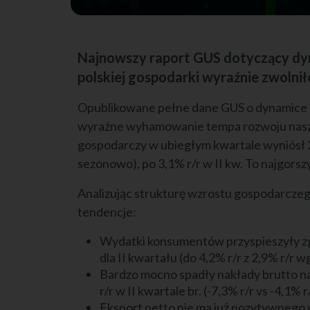
Najnowszy raport GUS dotyczący dy
polskiej gospodarki wyraźnie zwolnił
Opublikowane pełne dane GUS o dynamice P
wyraźne wyhamowanie tempa rozwoju naszej
gospodarczy w ubiegłym kwartale wyniósł 
sezonowo), po 3,1% r/r w II kw. To najgorszy
Analizując strukturę wzrostu gospodarczeg
tendencje:
Wydatki konsumentów przyspieszyły zgo
dla II kwartału (do 4,2% r/r z 2,9% r/
Bardzo mocno spadły nakłady brutto na 
r/r w II kwartale br. (-7,3% r/r vs -4,
Eksport netto nie ma już pozytywneg