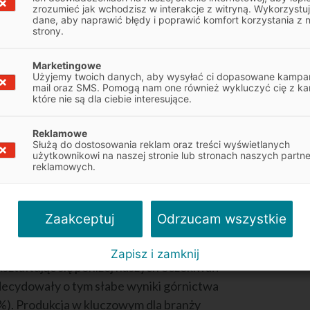
zrozumieć jak wchodzisz w interakcje z witryną. Wykorzystu
dane, aby naprawić błędy i poprawić komfort korzystania z 
strony.
oraz realna dynamika wynagrodzeń utrzymująca
r/r powodują, że realny fundusz płac w sektorze
Marketingowe
w tempie 8,1% r/r. Stawarza to mocne podstawy
Użyjemy twoich danych, aby wysyłać ci dopasowane kampan
 wpływem Programu 500+, tym bardziej, że
mail oraz SMS. Pomogą nam one również wykluczyć cię z ka
które nie są dla ciebie interesujące.
sze w historii. Opisuje je bieżący wskaźnik
kładowych tego wskaźnika jest ocena zmiany
Reklamowe
 w ciągu ostatnich 12 miesiącach. Po raz
Służą do dostosowania reklam oraz treści wyświetlanych
użytkownikowi na naszej stronie lub stronach naszych partn
datnia (symboliczne +0,4 pkt.), co oznacza, że
reklamowych.
 się w badaniu, że jej się poprawiło.
Odrzucam wszystkie
Zaakceptuj
a okres I-X 2016 wyniosła 3,1%
Zapisz i zamknij
ztałtując się poniżej naszych oczekiwań
adecydowały o tym słabe wyniki górnictwa
2%). Produkcja w kluczowym dla branży