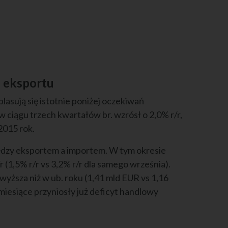
i eksportu
lasują się istotnie poniżej oczekiwań
 ciągu trzech kwartałów br. wzrósł o 2,0% r/r,
2015 rok.
między eksportem a importem. W tym okresie
r (1,5% r/r vs 3,2% r/r dla samego września).
yższa niż w ub. roku (1,41 mld EUR vs 1,16
y miesiące przyniosły już deficyt handlowy