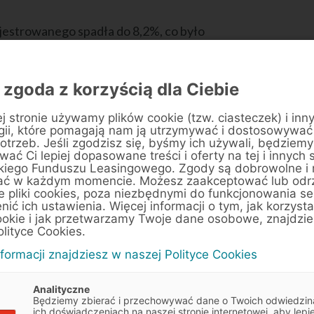
ejestrowanego spadła do 8,2%, co było
udnienia w sektorze przedsiębiorstw 10+.
 zgoda z korzyścią dla Ciebie
% r/r we wrześniu i średnio 2,8% r/r za I-VIII.
zierniku wzrosło o 7,6 tys. etatów, istotnie
j stronie używamy plików cookie (tzw. ciasteczek) i inn
gii, które pomagają nam ją utrzymywać i dostosowywać
miesiącu. Rosnąca ilość ofert zatrudnienia
otrzeb. Jeśli zgodzisz się, byśmy ich używali, będziemy
yraźnie wskazują, że trend ten będzie
ać Ci lepiej dopasowane treści i oferty na tej i innych 
kiego Funduszu Leasingowego. Zgody są dobrowolne i
ać w każdym momencie. Możesz zaakceptować lub odr
e pliki cookies, poza niezbędnymi do funkcjonowania se
enić ich ustawienia. Więcej informacji o tym, jak korzyst
ookie i jak przetwarzamy Twoje dane osobowe, znajdzi
olityce Cookies.
nformacji znajdziesz w naszej Polityce Cookies
Analityczne
Będziemy zbierać i przechowywać dane o Twoich odwiedzin
ich doświadczeniach na naszej stronie internetowej, aby lepie