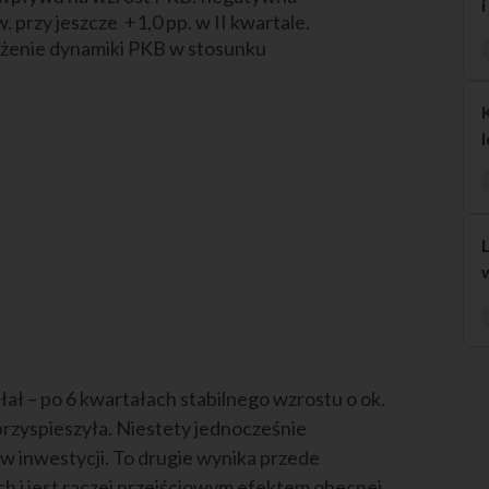
w. przy jeszcze +1,0 pp. w II kwartale.
iżenie dynamiki PKB w stosunku
łał – po 6 kwartałach stabilnego wzrostu o ok.
przyspieszyła. Niestety jednocześnie
w inwestycji. To drugie wynika przede
ch i jest raczej przejściowym efektem obecnej