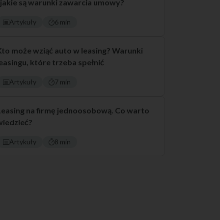
i jakie są warunki zawarcia umowy?
Artykuły
6 min
Kto może wziąć auto w leasing? Warunki
leasingu, które trzeba spełnić
Artykuły
7 min
Leasing na firmę jednoosobową. Co warto
wiedzieć?
Artykuły
8 min