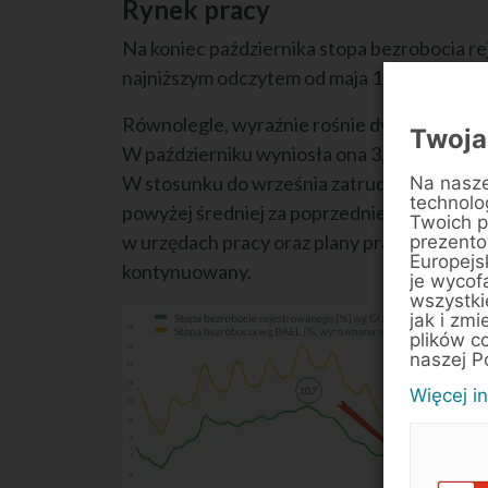
Rynek pracy
Na koniec października stopa bezrobocia r
najniższym odczytem od maja 1991 roku.
Równolegle, wyraźnie rośnie dynamika zatr
Twoja
W październiku wyniosła ona 3,1% r/r, po 3,2
W stosunku do września zatrudnienie w paźd
Na nasze
technolo
powyżej średniej za poprzednie 5 lat w tym 
Twoich p
w urzędach pracy oraz plany pracodawców w
prezentow
Europejs
kontynuowany.
je wycof
wszystki
jak i zmi
plików c
naszej P
Więcej i