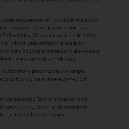
.
 polskiej gospodarki (inwestycji, wydatków
st gospodarczy ratują w tej chwili sami
PKB w IV kw. 2016 wyhamuje do ok. 2,0% r/r.
niski odczyt będą utrzymanie spadków
ikowe dane dotyczące miesięcznej aktywności
owlana oraz sprzedaż detaliczna).
e podtrzymany przez rosnące w tempie
ie, przełoży się to na całoroczny wzrost
ywatnej w najbliższych miesiącach jest
nku pracy. Od czterech lat obserwujemy
 ten jest wciąż kontynuowany.