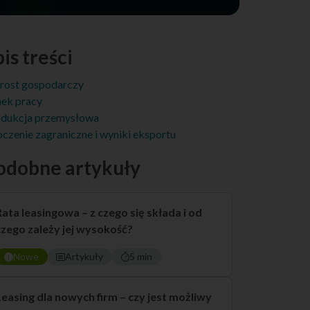
is treści
rost gospodarczy
ek pracy
dukcja przemysłowa
czenie zagraniczne i wyniki eksportu
odobne artykuły
Rata leasingowa – z czego się składa i od
czego zależy jej wysokość?
Nowe
Artykuły
5 min
Leasing dla nowych firm – czy jest możliwy