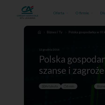
Oferta
O firmie
Dl
Biznes i Ty
Polska gospodarka w III k
13 grudnia 2016
Polska gospodark
szanse i zagroże
Artykuły
6 min
Bizn