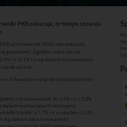
Sp
namiki PKB pokazuje, że tempo rozwoju
o.
Wz
Ryn
KB w III kwartale 2016 roku pokazały
Pro
 gospodarki. Zgodnie z nimi wzrost
Oto
2,5% r/r (2,1% r/r wg danych wyrównanych
 wynik od 3 lat.
P
o w III kwartale wyraźnie widać konkretne
dnie z oczekiwaniami: do 3,9% r/r z 3,3%
r wg danych wyrównanych sezonowo).
środki trwałe: o 7,7% r/r vs spadek o 5,0%
1% r/r wg danych odsezonowanych).
o wpływu na wzrost PKB: negatywna