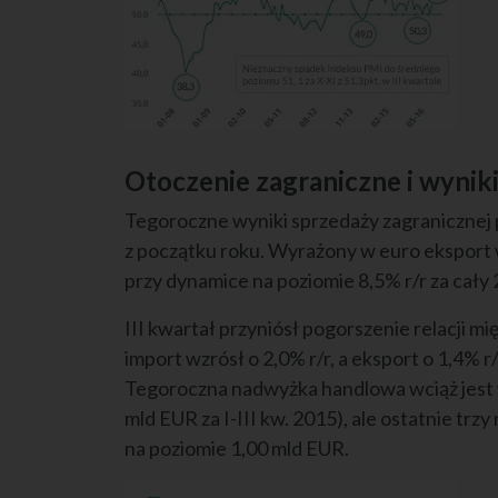
Otoczenie zagraniczne i wynik
Tegoroczne wyniki sprzedaży zagranicznej p
z początku roku. Wyrażony w euro eksport w
przy dynamice na poziomie 8,5% r/r za cały 
III kwartał przyniósł pogorszenie relacji 
import wzrósł o 2,0% r/r, a eksport o 1,4% r/
Tegoroczna nadwyżka handlowa wciąż jest w
mld EUR za I-III kw. 2015), ale ostatnie trz
na poziomie 1,00 mld EUR.