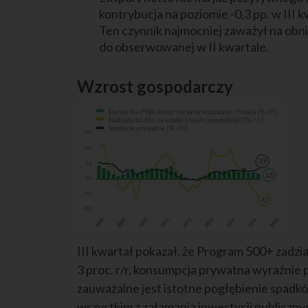
kontrybucja na poziomie -0,3 pp. w III k
Ten czynnik najmocniej zaważył na obn
do obserwowanej w II kwartale.
Wzrost gospodarczy
III kwartał pokazał, że Program 500+ zadzia
3 proc. r/r, konsumpcja prywatna wyraźnie 
zauważalne jest istotne pogłębienie spadkó
wszystkim z załamania inwestycji publiczny