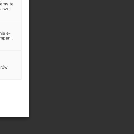
jemy te
naszej
ie e-
mpanii,
erów