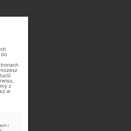
ych
 do
stronach
 możesz
zucić
rwisu,
amy z
esz w
ach i
j