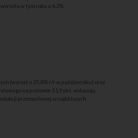
wzrosła w tym roku o 4,2%.
h (wzrost o 25,8% r/r w październiku) oraz
słowego na poziomie 51,9 pkt. wskazują
odukcji przemysłowej w najbliższych