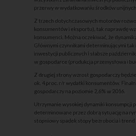
przerwy w wydatkowaniu środków unijnych
Z trzech dotychczasowych motorów rozwoju
konsumentów i eksportu), tak naprawdę wzro
konsumenci. Można oczekiwać, że dynamika 
Głównymi czynnikami determinującymi tak 
inwestycji publicznych i słabsze październ
w gospodarce (produkcja przemysłowa i bud
Z drugiej strony wzrost gospodarczy będzi
ok. 4 proc. r/r wydatki konsumentów. Finaln
gospodarczy na poziomie 2,6% w 2016.
Utrzymanie wysokiej dynamiki konsumpcji pr
determinowane przez dobrą sytuację na ry
stopniowy spadek stopy bezrobocia i trend