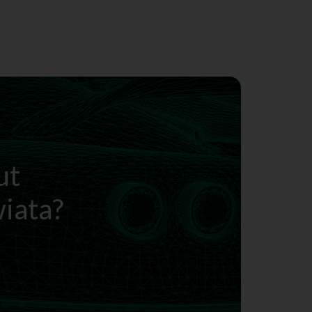
ut
wiata?