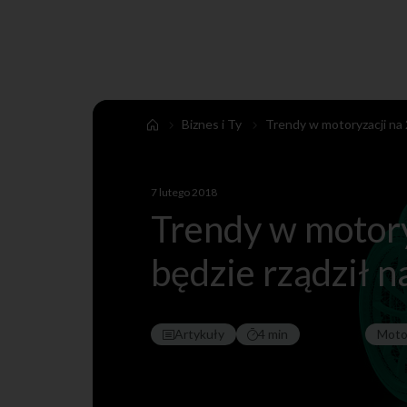
Biznes i Ty
Trendy w motoryzacji na 20
7 lutego 2018
Trendy w motoryz
będzie rządził n
Artykuły
4 min
Moto