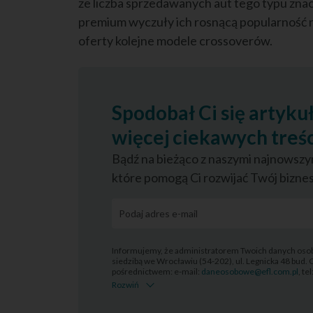
że liczba sprzedawanych aut tego typu zna
premium wyczuły ich rosnącą popularność 
oferty kolejne modele crossoverów.
Spodobał Ci się artyku
więcej ciekawych treśc
Bądź na bieżąco z naszymi najnowszym
które pomogą Ci rozwijać Twój biznes
Informujemy, że administratorem Twoich danych osob
siedzibą we Wrocławiu (54-202), ul. Legnicka 48 bud. 
pośrednictwem: e-mail:
daneosobowe@efl.com.pl
, te
Rozwiń