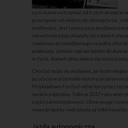
są w stanie wytrzymać od trzech do pięciu
przeciętnie od siedmiu do dziesięciu lat. 
możliwości. Jest szansa na prawdziwą rewol
samochody będą składały się z dwóch niez
i nadwozia przewidzianego na jedną stłuczk
podwozia, zamiast napraw będzie drukować s
w życie, diametralnie zmieni się nasze pode
Chociaż może się wydawać, że technologia d
jej użycia w przemyśle motoryzacyjnym moż
Przykładowo
Ford
już od lat korzysta z tej
swoich pojazdów. Tylko w 2017 roku amery
części samochodowych. Obserwując rozwój
nowe projekty i wdrożenia są tylko kwestią 
Jazda autonomiczna