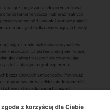
kich, odkąd Google zaczął eksperymentować
o teraz temat ten zaczął nabierać realnych
że pierwszy samochód samobieżny może pojawić
zie to nie lada gratka dla obserwujących trendy
j, obejmują m.in. minimalizowanie wypadków
ie kierowców. Dzięki temu będą mieli więcej
planując dalszą trasę podróży czy pracując.
przyszłości obniżyć ceny ubezpieczeń.
niach bezzałogowych samochodów. Ponieważ
 jest dopracowanie wszelkich niedoskonałości
 to trend, który zdominuje transport
 się dynamicznie rozwijał.
 zgoda z korzyścią dla Ciebie
ryczną