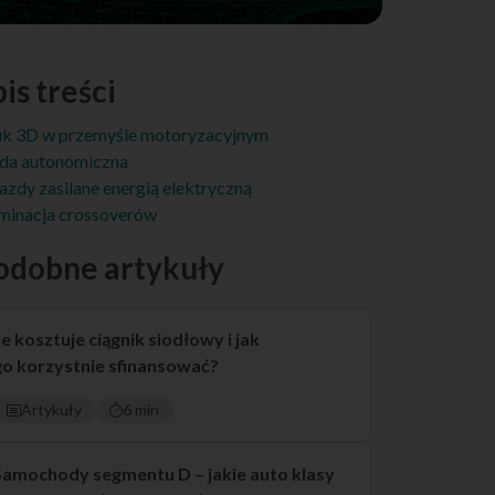
is treści
k 3D w przemyśle motoryzacyjnym
da autonomiczna
azdy zasilane energią elektryczną
inacja crossoverów
odobne artykuły
le kosztuje ciągnik siodłowy i jak
go korzystnie sfinansować?
Artykuły
6 min
Samochody segmentu D – jakie auto klasy