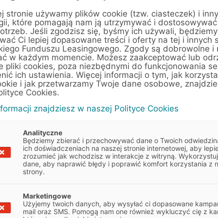
j stronie używamy plików cookie (tzw. ciasteczek) i inn
gii, które pomagają nam ją utrzymywać i dostosowywać
otrzeb. Jeśli zgodzisz się, byśmy ich używali, będziemy
ać Ci lepiej dopasowane treści i oferty na tej i innych 
kiego Funduszu Leasingowego. Zgody są dobrowolne i
 z globalnym kurczeniem się zasobów energii
ać w każdym momencie. Możesz zaakceptować lub odr
e pliki cookies, poza niezbędnymi do funkcjonowania se
enić ich ustawienia. Więcej informacji o tym, jak korzyst
ookie i jak przetwarzamy Twoje dane osobowe, znajdzi
olityce Cookies.
nformacji znajdziesz w naszej Polityce Cookies
dów nie może dziś lekceważyć tematu
zedaż
samochodów elektrycznych
przekroczyła
Analityczne
 60% w stosunku do roku 2015. Wielu
Będziemy zbierać i przechowywać dane o Twoich odwiedzin
ich doświadczeniach na naszej stronie internetowej, aby lepie
przewiduje, że samochody elektryczne będą
zrozumieć jak wchodzisz w interakcje z witryną. Wykorzystu
dane, aby naprawić błędy i poprawić komfort korzystania z 
a poruszające się na benzynę i olej napędowy.
strony.
ększa się z roku na rok, głównie w Europie,
st światowym liderem w tej dziedzinie.
Marketingowe
Użyjemy twoich danych, aby wysyłać ci dopasowane kampan
mail oraz SMS. Pomogą nam one również wykluczyć cię z ka
 benzyną i olejem napędowym nie będzie