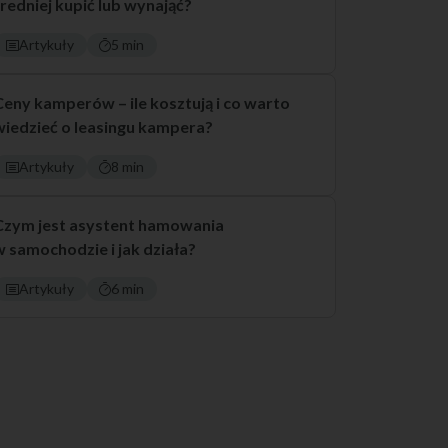
średniej kupić lub wynająć?
Artykuły
5 min
Ceny kamperów – ile kosztują i co warto
wiedzieć o leasingu kampera?
Artykuły
8 min
Czym jest asystent hamowania
w samochodzie i jak działa?
Artykuły
6 min