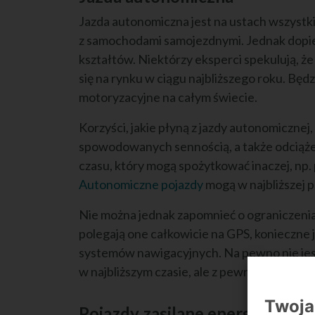
Jazda autonomiczna jest na ustach wszyst
z samochodami samojezdnymi. Jednak dopier
kształtów. Niektórzy eksperci spekulują, 
się na rynku w ciągu najbliższego roku. Będ
motoryzacyjne na całym świecie.
Korzyści, jakie płyną z jazdy autonomiczne
spowodowanych sennością, a także odciążen
czasu, który mogą spożytkować inaczej, np. 
Autonomiczne pojazdy
mogą w najbliższej 
Nie można jednak zapomnieć o ogranicze
polegają one całkowicie na GPS, konieczne
systemów nawigacyjnych. Na pewno nie jest
w najbliższym czasie, ale z pewnością będzie
Twoja
Pojazdy zasilane energią elekt