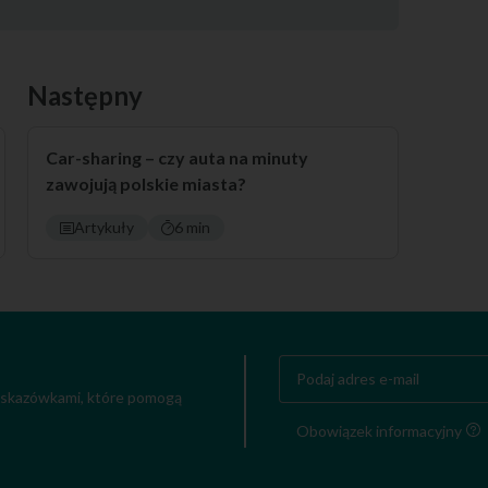
Następny
Car-sharing – czy auta na minuty
zawojują polskie miasta?
Artykuły
6 min
 wskazówkami, które pomogą
Obowiązek informacyjny