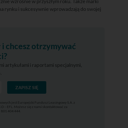
cznie wzrośnie w przyszłym roku.
Także marki
na rynku i sukcesywnie wprowadzają do swojej
ł i chcesz otrzymywać
i?
i artykułami i raportami specjalnymi,
.
ZAPISZ SIĘ
owych jest Europejski Fundusz Leasingowy S.A. z
C-D – EFL. Możesz się z nami skontaktować za
l: 801 404 444.