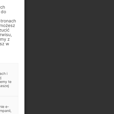
ych
 do
stronach
 możesz
zucić
rwisu,
amy z
esz w
ach i
j
jemy te
naszej
ie e-
mpanii,