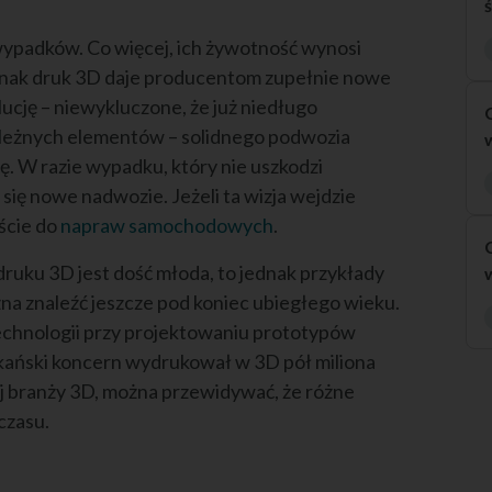
 wypadków. Co więcej, ich żywotność wynosi
Jednak druk 3D daje producentom zupełnie nowe
ucję – niewykluczone, że już niedługo
ależnych elementów – solidnego podwozia
ę. W razie wypadku, który nie uszkodzi
ię nowe nadwozie. Jeżeli ta wizja wejdzie
jście do
napraw samochodowych
.
ruku 3D jest dość młoda, to jednak przykłady
na znaleźć jeszcze pod koniec ubiegłego wieku.
 technologii przy projektowaniu prototypów
kański koncern wydrukował w 3D pół miliona
 branży 3D, można przewidywać, że różne
czasu.