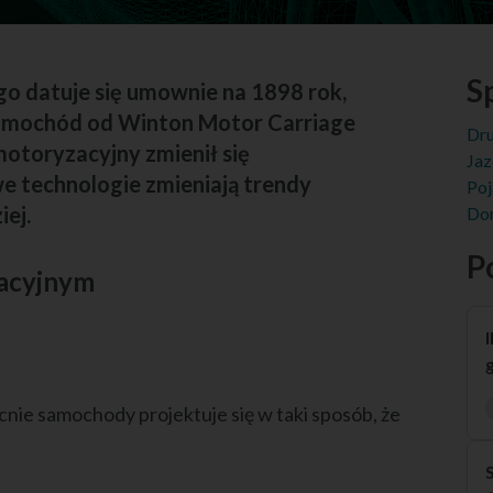
Sp
 datuje się umownie na 1898 rok,
 samochód od Winton Motor Carriage
Dru
otoryzacyjny zmienił się
Jaz
e technologie zmieniają trendy
Poj
ej.
Dom
P
acyjnym
I
nie samochody projektuje się w taki sposób, że