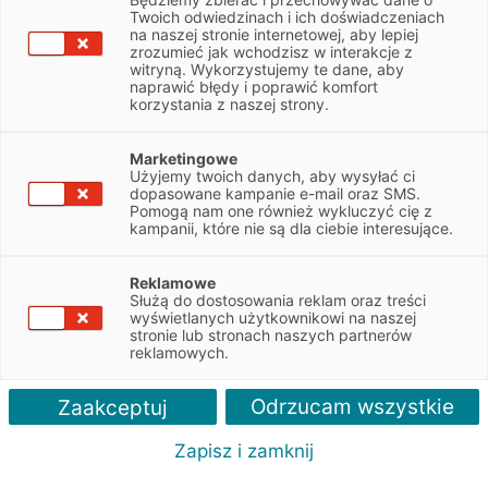
NIP
5833080333
Twoich odwiedzinach i ich doświadczeniach
na naszej stronie internetowej, aby lepiej
zrozumieć jak wchodzisz w interakcje z
witryną. Wykorzystujemy te dane, aby
Obsługiwane pojazdy:
naprawić błędy i poprawić komfort
Osobowe
korzystania z naszej strony.
Obsługiwane marki:
Marketingowe
Wszystkie
Użyjemy twoich danych, aby wysyłać ci
dopasowane kampanie e-mail oraz SMS.
Pomogą nam one również wykluczyć cię z
Autoryzacja serwisu:
kampanii, które nie są dla ciebie interesujące.
BMW, Mini
Reklamowe
Służą do dostosowania reklam oraz treści
wyświetlanych użytkownikowi na naszej
stronie lub stronach naszych partnerów
reklamowych.
Odrzucam wszystkie
Zaakceptuj
Zapisz i zamknij