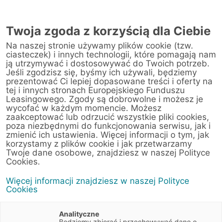
Twoja zgoda z korzyścią dla Ciebie
Na naszej stronie używamy plików cookie (tzw.
Warsztat
ciasteczek) i innych technologii, które pomagają nam
ją utrzymywać i dostosowywać do Twoich potrzeb.
Jeśli zgodzisz się, byśmy ich używali, będziemy
Strona główna
/
Obsługa klienta
/
Centrum Likwidacji Szkód
/
prezentować Ci lepiej dopasowane treści i oferty na
Zdunek Premium Sp. z o.o. (Olsztyn)
tej i innych stronach Europejskiego Funduszu
Leasingowego. Zgody są dobrowolne i możesz je
wycofać w każdym momencie. Możesz
zaakceptować lub odrzucić wszystkie pliki cookies,
poza niezbędnymi do funkcjonowania serwisu, jak i
< Powrót do listy placówek
zmienić ich ustawienia. Więcej informacji o tym, jak
korzystamy z plików cookie i jak przetwarzamy
Zdunek Premium Sp.
Wyznacz trasę
Twoje dane osobowe, znajdziesz w naszej Polityce
z o.o. (Olsztyn)
Cookies.
Więcej informacji znajdziesz w naszej Polityce
Leonharda 3
Cookies
10-701 Olsztyn
Warmińsko-mazurskie
Analityczne
Będziemy zbierać i przechowywać dane o