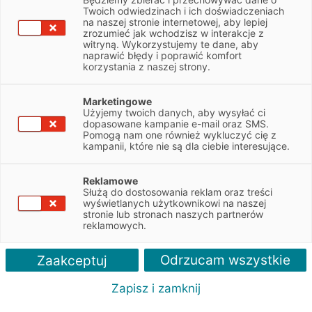
NIP
5833200122
Twoich odwiedzinach i ich doświadczeniach
na naszej stronie internetowej, aby lepiej
zrozumieć jak wchodzisz w interakcje z
witryną. Wykorzystujemy te dane, aby
Obsługiwane pojazdy:
naprawić błędy i poprawić komfort
Osobowe
korzystania z naszej strony.
Obsługiwane marki:
Marketingowe
Wszystkie
Użyjemy twoich danych, aby wysyłać ci
dopasowane kampanie e-mail oraz SMS.
Pomogą nam one również wykluczyć cię z
Autoryzacja serwisu:
kampanii, które nie są dla ciebie interesujące.
Nissan
Reklamowe
Służą do dostosowania reklam oraz treści
wyświetlanych użytkownikowi na naszej
stronie lub stronach naszych partnerów
reklamowych.
Odrzucam wszystkie
Zaakceptuj
Zapisz i zamknij