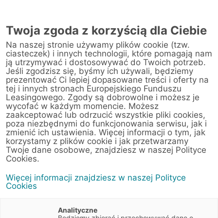
Twoja zgoda z korzyścią dla Ciebie
Na naszej stronie używamy plików cookie (tzw.
Warsztat
ciasteczek) i innych technologii, które pomagają nam
ją utrzymywać i dostosowywać do Twoich potrzeb.
Jeśli zgodzisz się, byśmy ich używali, będziemy
Strona główna
/
Obsługa klienta
/
Centrum Likwidacji Szkód
/
prezentować Ci lepiej dopasowane treści i oferty na
Zdunek KMJ sp. z o.o.(Olsztyn)
tej i innych stronach Europejskiego Funduszu
Leasingowego. Zgody są dobrowolne i możesz je
wycofać w każdym momencie. Możesz
zaakceptować lub odrzucić wszystkie pliki cookies,
poza niezbędnymi do funkcjonowania serwisu, jak i
< Powrót do listy placówek
zmienić ich ustawienia. Więcej informacji o tym, jak
korzystamy z plików cookie i jak przetwarzamy
Zdunek KMJ sp. z
Wyznacz trasę
Twoje dane osobowe, znajdziesz w naszej Polityce
o.o.(Olsztyn)
Cookies.
Więcej informacji znajdziesz w naszej Polityce
Leonharda 3
Cookies
10-701 Olsztyn
Warmińsko-mazurskie
Analityczne
Będziemy zbierać i przechowywać dane o