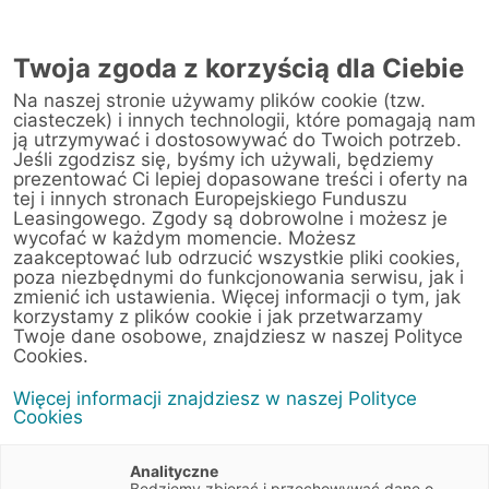
Twoja zgoda z korzyścią dla Ciebie
Na naszej stronie używamy plików cookie (tzw.
Warsztat
ciasteczek) i innych technologii, które pomagają nam
ją utrzymywać i dostosowywać do Twoich potrzeb.
Jeśli zgodzisz się, byśmy ich używali, będziemy
Strona główna
/
Obsługa klienta
/
Centrum Likwidacji Szkód
/
prezentować Ci lepiej dopasowane treści i oferty na
WTC Sp. z o.o (Opole)
tej i innych stronach Europejskiego Funduszu
Leasingowego. Zgody są dobrowolne i możesz je
wycofać w każdym momencie. Możesz
zaakceptować lub odrzucić wszystkie pliki cookies,
poza niezbędnymi do funkcjonowania serwisu, jak i
< Powrót do listy placówek
zmienić ich ustawienia. Więcej informacji o tym, jak
korzystamy z plików cookie i jak przetwarzamy
WTC Sp. z o.o
Wyznacz trasę
Twoje dane osobowe, znajdziesz w naszej Polityce
(Opole)
Cookies.
Więcej informacji znajdziesz w naszej Polityce
Wrocławska 151
Cookies
45-837 Opole
Opolskie
Analityczne
Będziemy zbierać i przechowywać dane o