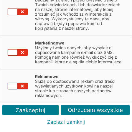
NIP
5342193157
Twoich odwiedzinach i ich doświadczeniach
na naszej stronie internetowej, aby lepiej
zrozumieć jak wchodzisz w interakcje z
witryną. Wykorzystujemy te dane, aby
Obsługiwane pojazdy:
naprawić błędy i poprawić komfort
Dostawcze, Ciężarowe
korzystania z naszej strony.
Obsługiwane marki:
Marketingowe
Wszystkie
Użyjemy twoich danych, aby wysyłać ci
dopasowane kampanie e-mail oraz SMS.
Pomogą nam one również wykluczyć cię z
Autoryzacja serwisu:
kampanii, które nie są dla ciebie interesujące.
DAF, Iveco, MAN, Kogel
Reklamowe
Służą do dostosowania reklam oraz treści
wyświetlanych użytkownikowi na naszej
stronie lub stronach naszych partnerów
reklamowych.
Odrzucam wszystkie
Zaakceptuj
Zapisz i zamknij