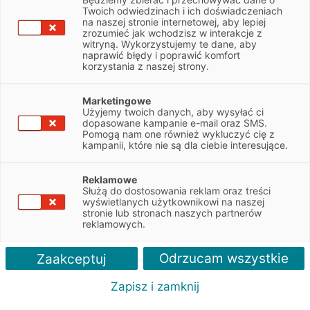
Twoich odwiedzinach i ich doświadczeniach
na naszej stronie internetowej, aby lepiej
NIP
8862934489
zrozumieć jak wchodzisz w interakcje z
witryną. Wykorzystujemy te dane, aby
naprawić błędy i poprawić komfort
Obsługiwane pojazdy:
korzystania z naszej strony.
Osobowe, Dostawcze
Marketingowe
Użyjemy twoich danych, aby wysyłać ci
Obsługiwane marki:
dopasowane kampanie e-mail oraz SMS.
Toyota
Pomogą nam one również wykluczyć cię z
kampanii, które nie są dla ciebie interesujące.
Autoryzacja serwisu:
Toyota
Reklamowe
Służą do dostosowania reklam oraz treści
wyświetlanych użytkownikowi na naszej
stronie lub stronach naszych partnerów
reklamowych.
Odrzucam wszystkie
Zaakceptuj
Zapisz i zamknij