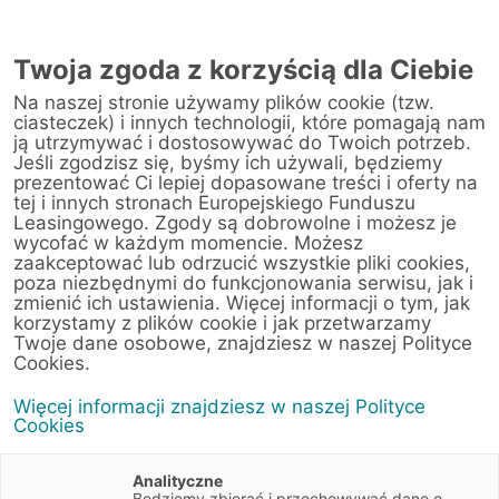
Twoja zgoda z korzyścią dla Ciebie
Na naszej stronie używamy plików cookie (tzw.
Warsztat
ciasteczek) i innych technologii, które pomagają nam
ją utrzymywać i dostosowywać do Twoich potrzeb.
Jeśli zgodzisz się, byśmy ich używali, będziemy
Strona główna
/
Obsługa klienta
/
Centrum Likwidacji Szkód
/
prezentować Ci lepiej dopasowane treści i oferty na
Toyota Wałbrzych Nowakowski Sp. z o. o. (Jelenia Góra)
tej i innych stronach Europejskiego Funduszu
Leasingowego. Zgody są dobrowolne i możesz je
wycofać w każdym momencie. Możesz
zaakceptować lub odrzucić wszystkie pliki cookies,
poza niezbędnymi do funkcjonowania serwisu, jak i
< Powrót do listy placówek
zmienić ich ustawienia. Więcej informacji o tym, jak
korzystamy z plików cookie i jak przetwarzamy
Toyota Wałbrzych
Wyznacz trasę
Twoje dane osobowe, znajdziesz w naszej Polityce
Nowakowski Sp. z o.
Cookies.
o. (Jelenia Góra)
Więcej informacji znajdziesz w naszej Polityce
Cookies
Batalionów Chłopskich 1A
58-500 Jelenia Góra
Analityczne
Dolnośląskie
Będziemy zbierać i przechowywać dane o