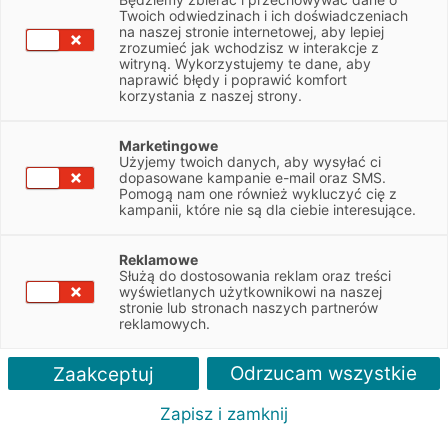
NIP
1181306676
Twoich odwiedzinach i ich doświadczeniach
na naszej stronie internetowej, aby lepiej
zrozumieć jak wchodzisz w interakcje z
witryną. Wykorzystujemy te dane, aby
Obsługiwane pojazdy:
naprawić błędy i poprawić komfort
Osobowe
korzystania z naszej strony.
Obsługiwane marki:
Marketingowe
Wszystkie
Użyjemy twoich danych, aby wysyłać ci
dopasowane kampanie e-mail oraz SMS.
Pomogą nam one również wykluczyć cię z
Autoryzacja serwisu:
kampanii, które nie są dla ciebie interesujące.
Toyota
Reklamowe
Służą do dostosowania reklam oraz treści
wyświetlanych użytkownikowi na naszej
stronie lub stronach naszych partnerów
reklamowych.
Odrzucam wszystkie
Zaakceptuj
Zapisz i zamknij