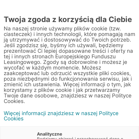
Twoja zgoda z korzyścią dla Ciebie
Na naszej stronie używamy plików cookie (tzw.
Warsztat
ciasteczek) i innych technologii, które pomagają nam
ją utrzymywać i dostosowywać do Twoich potrzeb.
Jeśli zgodzisz się, byśmy ich używali, będziemy
Strona główna
/
Obsługa klienta
/
Centrum Likwidacji Szkód
/
prezentować Ci lepiej dopasowane treści i oferty na
Toyota Bielany Sp. z o.o.
tej i innych stronach Europejskiego Funduszu
Leasingowego. Zgody są dobrowolne i możesz je
wycofać w każdym momencie. Możesz
zaakceptować lub odrzucić wszystkie pliki cookies,
poza niezbędnymi do funkcjonowania serwisu, jak i
< Powrót do listy placówek
zmienić ich ustawienia. Więcej informacji o tym, jak
korzystamy z plików cookie i jak przetwarzamy
Toyota Bielany Sp. z
Wyznacz trasę
Twoje dane osobowe, znajdziesz w naszej Polityce
o.o.
Cookies.
Więcej informacji znajdziesz w naszej Polityce
Herbowa 16
Cookies
01-938 Warszawa
Mazowieckie
Analityczne
Będziemy zbierać i przechowywać dane o