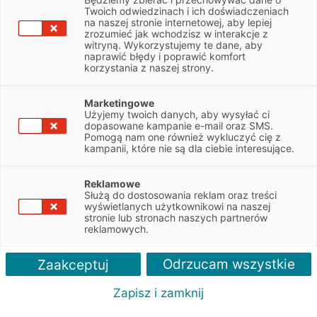
NIP
9492272972
Twoich odwiedzinach i ich doświadczeniach
na naszej stronie internetowej, aby lepiej
zrozumieć jak wchodzisz w interakcje z
witryną. Wykorzystujemy te dane, aby
Obsługiwane pojazdy:
naprawić błędy i poprawić komfort
Osobowe, Dostawcze, Ciężarowe
korzystania z naszej strony.
Obsługiwane marki:
Marketingowe
Wszystkie
Użyjemy twoich danych, aby wysyłać ci
dopasowane kampanie e-mail oraz SMS.
Pomogą nam one również wykluczyć cię z
Autoryzacja serwisu:
kampanii, które nie są dla ciebie interesujące.
szkody szybiarskie - ogólnopolska sieć serwisów
Reklamowe
Służą do dostosowania reklam oraz treści
wyświetlanych użytkownikowi na naszej
stronie lub stronach naszych partnerów
reklamowych.
Odrzucam wszystkie
Zaakceptuj
Zapisz i zamknij