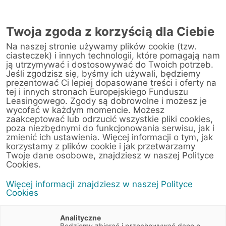
Twoja zgoda z korzyścią dla Ciebie
Na naszej stronie używamy plików cookie (tzw.
Warsztat
ciasteczek) i innych technologii, które pomagają nam
ją utrzymywać i dostosowywać do Twoich potrzeb.
Jeśli zgodzisz się, byśmy ich używali, będziemy
Strona główna
/
Obsługa klienta
/
Centrum Likwidacji Szkód
/
prezentować Ci lepiej dopasowane treści i oferty na
„Szybex Sp. z o.o.” – szkody szybiarskie
tej i innych stronach Europejskiego Funduszu
Leasingowego. Zgody są dobrowolne i możesz je
wycofać w każdym momencie. Możesz
zaakceptować lub odrzucić wszystkie pliki cookies,
poza niezbędnymi do funkcjonowania serwisu, jak i
< Powrót do listy placówek
zmienić ich ustawienia. Więcej informacji o tym, jak
korzystamy z plików cookie i jak przetwarzamy
„Szybex Sp. z o.o.” –
Wyznacz trasę
Twoje dane osobowe, znajdziesz w naszej Polityce
szkody szybiarskie
Cookies.
Więcej informacji znajdziesz w naszej Polityce
Krakowska 26
Cookies
42-200 Częstochowa
ogólnopolska sieć serwisów
Analityczne
Będziemy zbierać i przechowywać dane o