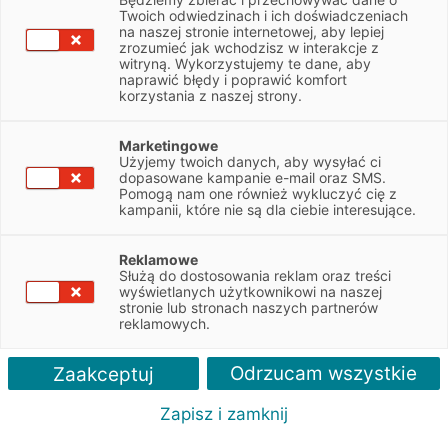
NIP
9442193644
Twoich odwiedzinach i ich doświadczeniach
na naszej stronie internetowej, aby lepiej
zrozumieć jak wchodzisz w interakcje z
witryną. Wykorzystujemy te dane, aby
Obsługiwane pojazdy:
naprawić błędy i poprawić komfort
Ciężarowe
korzystania z naszej strony.
Obsługiwane marki:
Marketingowe
Wszystkie
Użyjemy twoich danych, aby wysyłać ci
dopasowane kampanie e-mail oraz SMS.
Pomogą nam one również wykluczyć cię z
Autoryzacja serwisu:
kampanii, które nie są dla ciebie interesujące.
DAF
Reklamowe
Służą do dostosowania reklam oraz treści
wyświetlanych użytkownikowi na naszej
stronie lub stronach naszych partnerów
reklamowych.
Odrzucam wszystkie
Zaakceptuj
Zapisz i zamknij