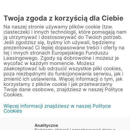
Twoja zgoda z korzyścią dla Ciebie
Na naszej stronie używamy plików cookie (tzw.
Warsztat
ciasteczek) i innych technologii, które pomagają nam
ją utrzymywać i dostosowywać do Twoich potrzeb.
Jeśli zgodzisz się, byśmy ich używali, będziemy
Strona główna
/
Obsługa klienta
/
Centrum Likwidacji Szkód
/
prezentować Ci lepiej dopasowane treści i oferty na
SW Wanicki Sp. z o.o. (Ruda Śląska)
tej i innych stronach Europejskiego Funduszu
Leasingowego. Zgody są dobrowolne i możesz je
wycofać w każdym momencie. Możesz
zaakceptować lub odrzucić wszystkie pliki cookies,
poza niezbędnymi do funkcjonowania serwisu, jak i
< Powrót do listy placówek
zmienić ich ustawienia. Więcej informacji o tym, jak
korzystamy z plików cookie i jak przetwarzamy
SW Wanicki Sp. z o.o.
Wyznacz trasę
Twoje dane osobowe, znajdziesz w naszej Polityce
(Ruda Śląska)
Cookies.
Więcej informacji znajdziesz w naszej Polityce
Szyb Walenty 50a
Cookies
41-700 Ruda Śląska
Śląskie
Analityczne
Będziemy zbierać i przechowywać dane o