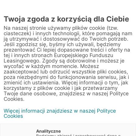
Twoja zgoda z korzyścią dla Ciebie
Na naszej stronie używamy plików cookie (tzw.
Warsztat
ciasteczek) i innych technologii, które pomagają nam
ją utrzymywać i dostosowywać do Twoich potrzeb.
Jeśli zgodzisz się, byśmy ich używali, będziemy
Strona główna
/
Obsługa klienta
/
Centrum Likwidacji Szkód
/
prezentować Ci lepiej dopasowane treści i oferty na
ST Motors Grupa PGD Sp. z o.o. Sp.k. (ul. Krasnobrodzka)
tej i innych stronach Europejskiego Funduszu
Leasingowego. Zgody są dobrowolne i możesz je
wycofać w każdym momencie. Możesz
zaakceptować lub odrzucić wszystkie pliki cookies,
poza niezbędnymi do funkcjonowania serwisu, jak i
< Powrót do listy placówek
zmienić ich ustawienia. Więcej informacji o tym, jak
korzystamy z plików cookie i jak przetwarzamy
ST Motors Grupa
Wyznacz trasę
Twoje dane osobowe, znajdziesz w naszej Polityce
PGD Sp. z o.o. Sp.k.
Cookies.
(ul. Krasnobrodzka)
Więcej informacji znajdziesz w naszej Polityce
Cookies
Krasnobrodzka 5
03-214 Warszawa
Analityczne
Mazowieckie
Będziemy zbierać i przechowywać dane o