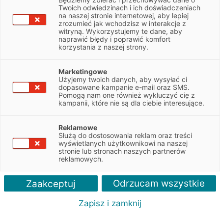
Twoich odwiedzinach i ich doświadczeniach
na naszej stronie internetowej, aby lepiej
NIP
6793104736
zrozumieć jak wchodzisz w interakcje z
witryną. Wykorzystujemy te dane, aby
naprawić błędy i poprawić komfort
Obsługiwane pojazdy:
korzystania z naszej strony.
Osobowe
Marketingowe
Użyjemy twoich danych, aby wysyłać ci
Obsługiwane marki:
dopasowane kampanie e-mail oraz SMS.
Alfa Romeo, Fiat, Abarth, Jeep, DS, Opel
Pomogą nam one również wykluczyć cię z
kampanii, które nie są dla ciebie interesujące.
Autoryzacja serwisu:
DS, Opel, Alfa Romeo, Abarth, Fiat, Jeep
Reklamowe
Służą do dostosowania reklam oraz treści
wyświetlanych użytkownikowi na naszej
stronie lub stronach naszych partnerów
reklamowych.
Odrzucam wszystkie
Zaakceptuj
Zapisz i zamknij