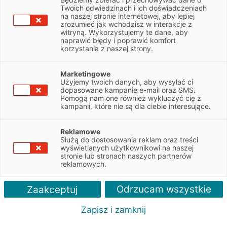
Twoich odwiedzinach i ich doświadczeniach
na naszej stronie internetowej, aby lepiej
NIP
6772338280
zrozumieć jak wchodzisz w interakcje z
witryną. Wykorzystujemy te dane, aby
naprawić błędy i poprawić komfort
Obsługiwane pojazdy:
korzystania z naszej strony.
Osobowe, Dostawcze
Marketingowe
Użyjemy twoich danych, aby wysyłać ci
Obsługiwane marki:
dopasowane kampanie e-mail oraz SMS.
Mercedes
Pomogą nam one również wykluczyć cię z
kampanii, które nie są dla ciebie interesujące.
Autoryzacja serwisu:
Mercedes
Reklamowe
Służą do dostosowania reklam oraz treści
wyświetlanych użytkownikowi na naszej
stronie lub stronach naszych partnerów
reklamowych.
Odrzucam wszystkie
Zaakceptuj
Zapisz i zamknij