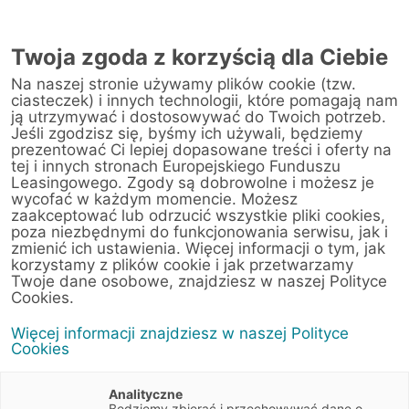
Twoja zgoda z korzyścią dla Ciebie
Na naszej stronie używamy plików cookie (tzw.
Warsztat
ciasteczek) i innych technologii, które pomagają nam
ją utrzymywać i dostosowywać do Twoich potrzeb.
Jeśli zgodzisz się, byśmy ich używali, będziemy
Strona główna
/
Obsługa klienta
/
Centrum Likwidacji Szkód
/
prezentować Ci lepiej dopasowane treści i oferty na
Sobiesław Zasada Automotive Sp. z o.o. Sp. j. (Bielsko-Biała)
tej i innych stronach Europejskiego Funduszu
Leasingowego. Zgody są dobrowolne i możesz je
wycofać w każdym momencie. Możesz
zaakceptować lub odrzucić wszystkie pliki cookies,
poza niezbędnymi do funkcjonowania serwisu, jak i
< Powrót do listy placówek
zmienić ich ustawienia. Więcej informacji o tym, jak
korzystamy z plików cookie i jak przetwarzamy
Sobiesław Zasada
Wyznacz trasę
Twoje dane osobowe, znajdziesz w naszej Polityce
Automotive Sp. z o.o.
Cookies.
Sp. j. (Bielsko-Biała)
Więcej informacji znajdziesz w naszej Polityce
Cookies
Karpacka 90
43-316 Bielsko-Biała
Analityczne
Śląskie
Będziemy zbierać i przechowywać dane o