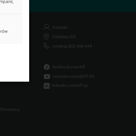
mpanii,
Kontakt
erów
FL
Oddziały EFL
Infolinia 801 404 444
MiF
Ty
facebook.com/efl
youtube.com/@EFLSA
linkedin.com/efl-sa
 Dostawcą