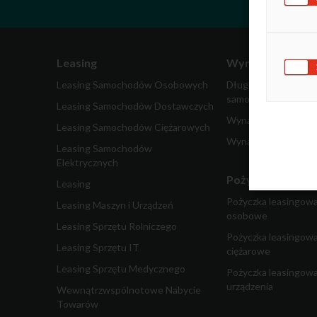
Leasing
Wynajem
Leasing Samochodów Osobowych
Długoterminowy wy
samochodów
Leasing Samochodów Dostawczych
Wynajem samochodó
Leasing Samochodów Ciężarowych
Wynajem pojazdów 
Leasing Samochodów
Elektrycznych
Pożyczka dla fir
Leasing
Pożyczka leasingow
Leasing Maszyn i Urządzeń
osobowe
Leasing Sprzętu Rolniczego
Pożyczka leasingow
Leasing Sprzętu IT
ciężarowe
Leasing Sprzętu Medycznego
Pożyczka leasingowa
urządzenia
Wewnątrzwspólnotowe Nabycie
Towarów