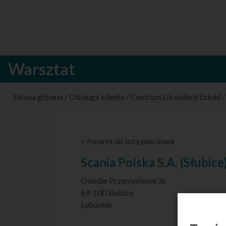
Warsztat
Strona główna
/
Obsługa klienta
/
Centrum Likwidacji Szkód
< Powrót do listy placówek
Scania Polska S.A. (Słubice
Osiedle Przemysłowe 3c
69-100 Słubice
Lubuskie