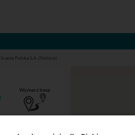
/
Scania Polska S.A. (Słubice)
Wyznacz trasę
)