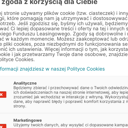
 zgoda z korzyścią dla Ciebie
j stronie używamy plików cookie (tzw. ciasteczek) i inn
gii, które pomagają nam ją utrzymywać i dostosowywać
otrzeb. Jeśli zgodzisz się, byśmy ich używali, będziemy
ać Ci lepiej dopasowane treści i oferty na tej i innych 
kiego Funduszu Leasingowego. Zgody są dobrowolne i
ać w każdym momencie. Możesz zaakceptować lub odr
e pliki cookies, poza niezbędnymi do funkcjonowania se
enić ich ustawienia. Więcej informacji o tym, jak korzyst
ookie i jak przetwarzamy Twoje dane osobowe, znajdzi
olityce Cookies.
nformacji znajdziesz w naszej Polityce Cookies
Analityczne
Będziemy zbierać i przechowywać dane o Twoich odwiedzin
ich doświadczeniach na naszej stronie internetowej, aby lepie
zrozumieć jak wchodzisz w interakcje z witryną. Wykorzystu
dane, aby naprawić błędy i poprawić komfort korzystania z 
strony.
 wskazówkami, które pomogą
Marketingowe
Obowiązek informacyjny
Użyjemy twoich danych, aby wysyłać ci dopasowane kampan