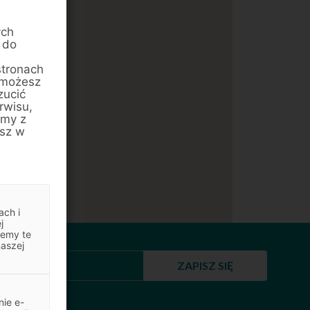
ych
 do
stronach
 możesz
zucić
rwisu,
amy z
esz w
ach i
j
jemy te
naszej
ZAPISZ SIĘ
ie e-