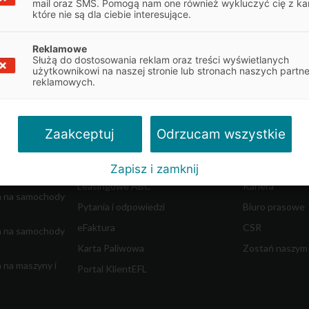
mail oraz SMS. Pomogą nam one również wykluczyć cię z ka
które nie są dla ciebie interesujące.
Reklamowe
Służą do dostosowania reklam oraz treści wyświetlanych
Obsługa klienta
O firmie
użytkownikowi na naszej stronie lub stronach naszych partn
reklamowych.
najem
Obsługa umowy
Informacje o E
Dokumenty do umowy
Władze spółki
w ciężkich
Reklamacje
Współpraca z 
Odrzucam wszystkie
Zaakceptuj
dostawczych
Centrum Likwidacji Szkód
Blog - Biznes i 
Leasing Swobodny
Aktualności
Zapisz i zamknij
m
Leasingowe ABC
Kariera
a na samochody
Pytania i odpowiedzi
Biuro prasowe
eFaktura
CSR
a na samochody
Karta Paliwowa
Zostań naszym
 na maszyny i
Portal KlientEFL