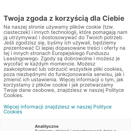
Twoja zgoda z korzyścią dla Ciebie
Na naszej stronie używamy plików cookie (tzw.
Warsztat
ciasteczek) i innych technologii, które pomagają nam
ją utrzymywać i dostosowywać do Twoich potrzeb.
Jeśli zgodzisz się, byśmy ich używali, będziemy
Strona główna
/
Obsługa klienta
/
Centrum Likwidacji Szkód
/
prezentować Ci lepiej dopasowane treści i oferty na
Scania Polska S.A. (Poznań)
tej i innych stronach Europejskiego Funduszu
Leasingowego. Zgody są dobrowolne i możesz je
wycofać w każdym momencie. Możesz
zaakceptować lub odrzucić wszystkie pliki cookies,
poza niezbędnymi do funkcjonowania serwisu, jak i
< Powrót do listy placówek
zmienić ich ustawienia. Więcej informacji o tym, jak
korzystamy z plików cookie i jak przetwarzamy
Scania Polska S.A.
Wyznacz trasę
Twoje dane osobowe, znajdziesz w naszej Polityce
(Poznań)
Cookies.
Więcej informacji znajdziesz w naszej Polityce
Al. Poznańska 171
Cookies
62-080 Tarnowo Podgórne (Poznań)
Wielkopolskie
Analityczne
Będziemy zbierać i przechowywać dane o