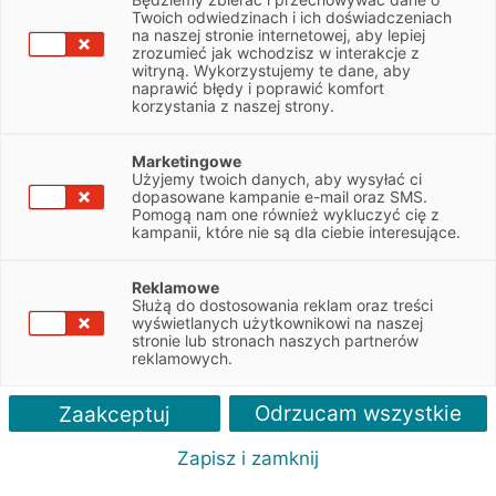
NIP
5211014579
Twoich odwiedzinach i ich doświadczeniach
na naszej stronie internetowej, aby lepiej
zrozumieć jak wchodzisz w interakcje z
witryną. Wykorzystujemy te dane, aby
Obsługiwane pojazdy:
naprawić błędy i poprawić komfort
Ciężarowe
korzystania z naszej strony.
Obsługiwane marki:
Marketingowe
Scania
Użyjemy twoich danych, aby wysyłać ci
dopasowane kampanie e-mail oraz SMS.
Pomogą nam one również wykluczyć cię z
Autoryzacja serwisu:
kampanii, które nie są dla ciebie interesujące.
Scania
Reklamowe
Służą do dostosowania reklam oraz treści
wyświetlanych użytkownikowi na naszej
stronie lub stronach naszych partnerów
reklamowych.
Odrzucam wszystkie
Zaakceptuj
Zapisz i zamknij