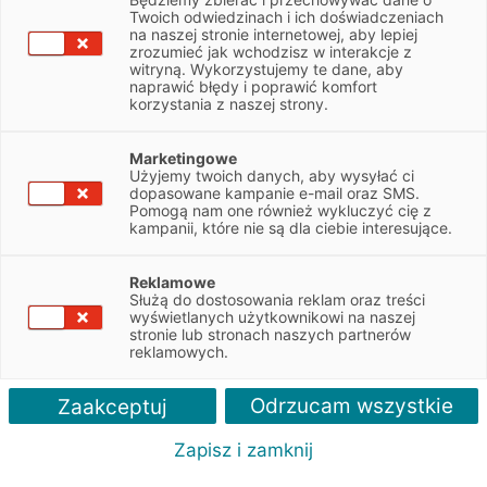
NIP
5211014579
Twoich odwiedzinach i ich doświadczeniach
na naszej stronie internetowej, aby lepiej
zrozumieć jak wchodzisz w interakcje z
witryną. Wykorzystujemy te dane, aby
Obsługiwane pojazdy:
naprawić błędy i poprawić komfort
Ciężarowe
korzystania z naszej strony.
Obsługiwane marki:
Marketingowe
Wszystkie
Użyjemy twoich danych, aby wysyłać ci
dopasowane kampanie e-mail oraz SMS.
Pomogą nam one również wykluczyć cię z
Autoryzacja serwisu:
kampanii, które nie są dla ciebie interesujące.
Scania
Reklamowe
Służą do dostosowania reklam oraz treści
wyświetlanych użytkownikowi na naszej
stronie lub stronach naszych partnerów
reklamowych.
Odrzucam wszystkie
Zaakceptuj
Zapisz i zamknij