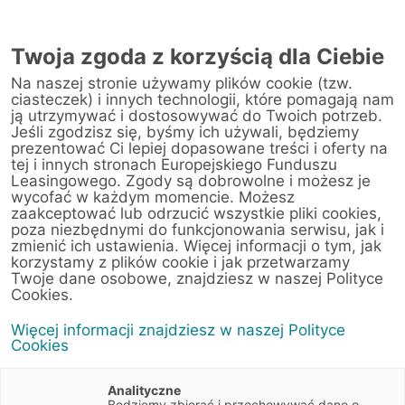
Twoja zgoda z korzyścią dla Ciebie
Na naszej stronie używamy plików cookie (tzw.
Warsztat
ciasteczek) i innych technologii, które pomagają nam
ją utrzymywać i dostosowywać do Twoich potrzeb.
Jeśli zgodzisz się, byśmy ich używali, będziemy
Strona główna
/
Obsługa klienta
/
Centrum Likwidacji Szkód
/
prezentować Ci lepiej dopasowane treści i oferty na
Scania Polska S.A. (Lublin)
tej i innych stronach Europejskiego Funduszu
Leasingowego. Zgody są dobrowolne i możesz je
wycofać w każdym momencie. Możesz
zaakceptować lub odrzucić wszystkie pliki cookies,
poza niezbędnymi do funkcjonowania serwisu, jak i
< Powrót do listy placówek
zmienić ich ustawienia. Więcej informacji o tym, jak
korzystamy z plików cookie i jak przetwarzamy
Scania Polska S.A.
Wyznacz trasę
Twoje dane osobowe, znajdziesz w naszej Polityce
(Lublin)
Cookies.
Więcej informacji znajdziesz w naszej Polityce
Piasecka 20
Cookies
21-040 Świdnik (Lublin)
Lubelskie
Analityczne
Będziemy zbierać i przechowywać dane o