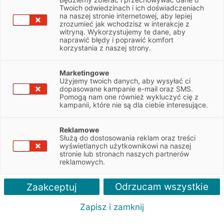
NIP
5211014579
Twoich odwiedzinach i ich doświadczeniach
na naszej stronie internetowej, aby lepiej
zrozumieć jak wchodzisz w interakcje z
witryną. Wykorzystujemy te dane, aby
Obsługiwane pojazdy:
naprawić błędy i poprawić komfort
Ciężarowe
korzystania z naszej strony.
Obsługiwane marki:
Marketingowe
Scania
Użyjemy twoich danych, aby wysyłać ci
dopasowane kampanie e-mail oraz SMS.
Pomogą nam one również wykluczyć cię z
Autoryzacja serwisu:
kampanii, które nie są dla ciebie interesujące.
Scania
Reklamowe
Służą do dostosowania reklam oraz treści
wyświetlanych użytkownikowi na naszej
stronie lub stronach naszych partnerów
reklamowych.
Odrzucam wszystkie
Zaakceptuj
Zapisz i zamknij