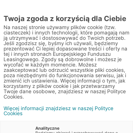
Twoja zgoda z korzyścią dla Ciebie
Na naszej stronie używamy plików cookie (tzw.
Warsztat
ciasteczek) i innych technologii, które pomagają nam
ją utrzymywać i dostosowywać do Twoich potrzeb.
Jeśli zgodzisz się, byśmy ich używali, będziemy
Strona główna
/
Obsługa klienta
/
Centrum Likwidacji Szkód
/
prezentować Ci lepiej dopasowane treści i oferty na
Scania Polska S.A.(Grajewo)
tej i innych stronach Europejskiego Funduszu
Leasingowego. Zgody są dobrowolne i możesz je
wycofać w każdym momencie. Możesz
zaakceptować lub odrzucić wszystkie pliki cookies,
poza niezbędnymi do funkcjonowania serwisu, jak i
< Powrót do listy placówek
zmienić ich ustawienia. Więcej informacji o tym, jak
korzystamy z plików cookie i jak przetwarzamy
Scania Polska S.A.
Wyznacz trasę
Twoje dane osobowe, znajdziesz w naszej Polityce
(Grajewo)
Cookies.
Więcej informacji znajdziesz w naszej Polityce
ul. Wiórowa 11
Cookies
19-203 Grajewo
Podlaskie
Analityczne
Będziemy zbierać i przechowywać dane o