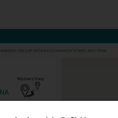
/
RAWSKI GROUP SPÓŁKA KOMANDYTOWO-AKCYJNA
Wyznacz trasę
JNA