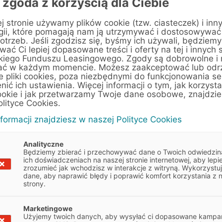
 zgoda z korzyścią dla Ciebie
j stronie używamy plików cookie (tzw. ciasteczek) i inn
gii, które pomagają nam ją utrzymywać i dostosowywać
otrzeb. Jeśli zgodzisz się, byśmy ich używali, będziemy
ać Ci lepiej dopasowane treści i oferty na tej i innych 
kiego Funduszu Leasingowego. Zgody są dobrowolne i
, Honda
ać w każdym momencie. Możesz zaakceptować lub odr
e pliki cookies, poza niezbędnymi do funkcjonowania se
enić ich ustawienia. Więcej informacji o tym, jak korzyst
, Honda
ookie i jak przetwarzamy Twoje dane osobowe, znajdzi
olityce Cookies.
nformacji znajdziesz w naszej Polityce Cookies
Analityczne
Będziemy zbierać i przechowywać dane o Twoich odwiedzin
ich doświadczeniach na naszej stronie internetowej, aby lepie
zrozumieć jak wchodzisz w interakcje z witryną. Wykorzystu
dane, aby naprawić błędy i poprawić komfort korzystania z 
strony.
 wskazówkami, które pomogą
Marketingowe
Obowiązek informacyjny
Użyjemy twoich danych, aby wysyłać ci dopasowane kampan