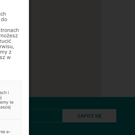
ych
 do
stronach
 możesz
zucić
rwisu,
amy z
esz w
ach i
j
jemy te
naszej
ZAPISZ SIĘ
ie e-