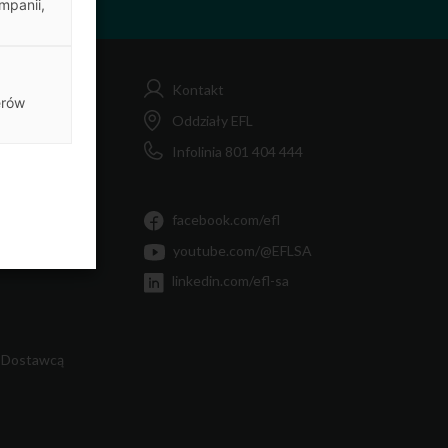
mpanii,
Kontakt
erów
FL
Oddziały EFL
Infolinia 801 404 444
MiF
Ty
facebook.com/efl
youtube.com/@EFLSA
linkedin.com/efl-sa
 Dostawcą