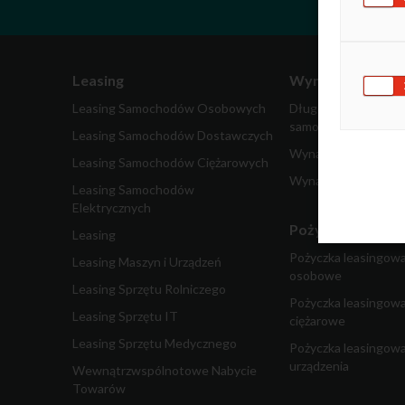
Leasing
Wynajem
Leasing Samochodów Osobowych
Długoterminowy wy
samochodów
Leasing Samochodów Dostawczych
Wynajem samochodó
Leasing Samochodów Ciężarowych
Wynajem pojazdów 
Leasing Samochodów
Elektrycznych
Pożyczka dla fir
Leasing
Pożyczka leasingow
Leasing Maszyn i Urządzeń
osobowe
Leasing Sprzętu Rolniczego
Pożyczka leasingow
Leasing Sprzętu IT
ciężarowe
Leasing Sprzętu Medycznego
Pożyczka leasingowa
urządzenia
Wewnątrzwspólnotowe Nabycie
Towarów