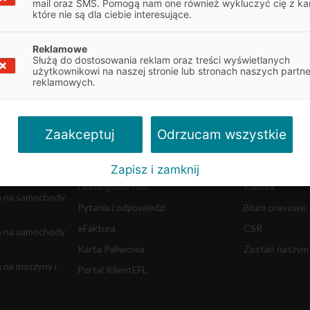
mail oraz SMS. Pomogą nam one również wykluczyć cię z ka
które nie są dla ciebie interesujące.
Reklamowe
Służą do dostosowania reklam oraz treści wyświetlanych
Obsługa klienta
O firmie
użytkownikowi na naszej stronie lub stronach naszych partn
reklamowych.
najem
Obsługa umowy
Informacje o E
Dokumenty do umowy
Władze spółki
w ciężkich
Reklamacje
Współpraca z 
Odrzucam wszystkie
Zaakceptuj
dostawczych
Centrum Likwidacji Szkód
Blog - Biznes i 
Leasing Swobodny
Aktualności
Zapisz i zamknij
m
Leasingowe ABC
Kariera
a na samochody
Pytania i odpowiedzi
Biuro prasowe
eFaktura
CSR
a na samochody
Karta Paliwowa
Zostań naszym
 na maszyny i
Portal KlientEFL