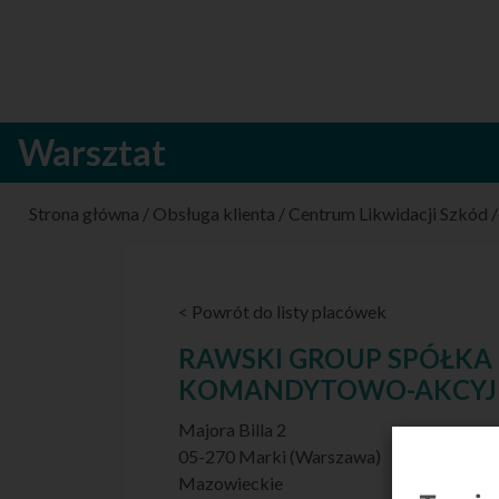
Warsztat
Strona główna
/
Obsługa klienta
/
Centrum Likwidacji Szkód
< Powrót do listy placówek
RAWSKI GROUP SPÓŁKA
KOMANDYTOWO-AKCY
Majora Billa 2
05-270 Marki (Warszawa)
Mazowieckie