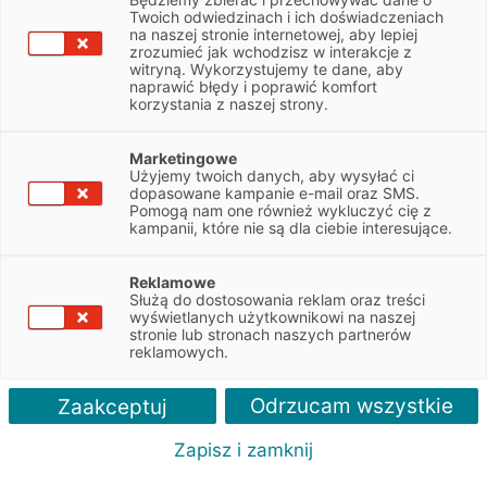
NIP
7810020506
Twoich odwiedzinach i ich doświadczeniach
na naszej stronie internetowej, aby lepiej
zrozumieć jak wchodzisz w interakcje z
witryną. Wykorzystujemy te dane, aby
Obsługiwane pojazdy:
naprawić błędy i poprawić komfort
Ciężarowe, Dostawcze
korzystania z naszej strony.
Obsługiwane marki:
Marketingowe
DAF, Schmitz, Krone, Wielton, Solaris
Użyjemy twoich danych, aby wysyłać ci
dopasowane kampanie e-mail oraz SMS.
Pomogą nam one również wykluczyć cię z
Autoryzacja serwisu:
kampanii, które nie są dla ciebie interesujące.
DAF, Schmitz, Krone, Wielton, Solaris
Reklamowe
Służą do dostosowania reklam oraz treści
wyświetlanych użytkownikowi na naszej
stronie lub stronach naszych partnerów
reklamowych.
Odrzucam wszystkie
Zaakceptuj
Zapisz i zamknij