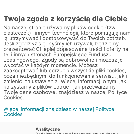
Twoja zgoda z korzyścią dla Ciebie
Na naszej stronie używamy plików cookie (tzw.
Warsztat
ciasteczek) i innych technologii, które pomagają nam
ją utrzymywać i dostosowywać do Twoich potrzeb.
Jeśli zgodzisz się, byśmy ich używali, będziemy
Strona główna
/
Obsługa klienta
/
Centrum Likwidacji Szkód
/
prezentować Ci lepiej dopasowane treści i oferty na
Raben Transport Sp. z o.o.
tej i innych stronach Europejskiego Funduszu
Leasingowego. Zgody są dobrowolne i możesz je
wycofać w każdym momencie. Możesz
zaakceptować lub odrzucić wszystkie pliki cookies,
poza niezbędnymi do funkcjonowania serwisu, jak i
< Powrót do listy placówek
zmienić ich ustawienia. Więcej informacji o tym, jak
korzystamy z plików cookie i jak przetwarzamy
Raben Transport Sp.
Wyznacz trasę
Twoje dane osobowe, znajdziesz w naszej Polityce
z o.o.
Cookies.
Więcej informacji znajdziesz w naszej Polityce
Poznańska 71
Cookies
62-023 Gądki (Poznań)
Wielkopolskie
Analityczne
Będziemy zbierać i przechowywać dane o